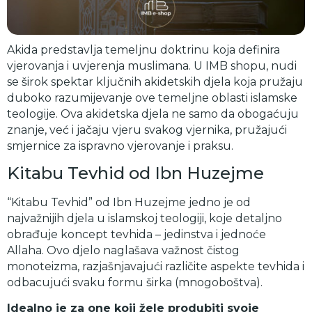
Akida predstavlja temeljnu doktrinu koja definira
vjerovanja i uvjerenja muslimana. U IMB shopu, nudi
se širok spektar ključnih akidetskih djela koja pružaju
duboko razumijevanje ove temeljne oblasti islamske
teologije. Ova akidetska djela ne samo da obogaćuju
znanje, već i jačaju vjeru svakog vjernika, pružajući
smjernice za ispravno vjerovanje i praksu.
Kitabu Tevhid od Ibn Huzejme
“Kitabu Tevhid” od Ibn Huzejme jedno je od
najvažnijih djela u islamskoj teologiji, koje detaljno
obrađuje koncept tevhida – jedinstva i jednoće
Allaha. Ovo djelo naglašava važnost čistog
monoteizma, razjašnjavajući različite aspekte tevhida i
odbacujući svaku formu širka (mnogoboštva).
Idealno je za one koji žele produbiti svoje