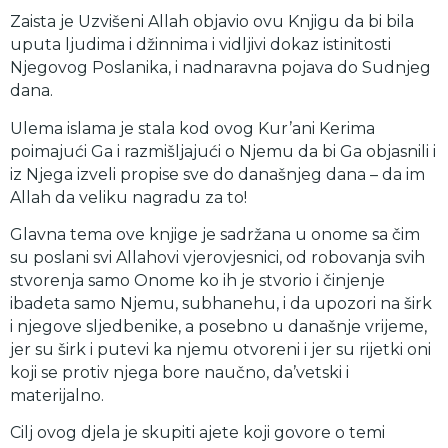
Zaista je Uzvišeni Allah objavio ovu Knjigu da bi bila
uputa ljudima i džinnima i vidljivi dokaz istinitosti
Njegovog Poslanika, i nadnaravna pojava do Sudnjeg
dana.
Ulema islama je stala kod ovog Kur’ani Kerima
poimajući Ga i razmišljajući o Njemu da bi Ga objasnili i
iz Njega izveli propise sve do današnjeg dana – da im
Allah da veliku nagradu za to!
Glavna tema ove knjige je sadržana u onome sa čim
su poslani svi Allahovi vjerovjesnici, od robovanja svih
stvorenja samo Onome ko ih je stvorio i činjenje
ibadeta samo Njemu, subhanehu, i da upozori na širk
i njegove sljedbenike, a posebno u današnje vrijeme,
jer su širk i putevi ka njemu otvoreni i jer su rijetki oni
koji se protiv njega bore naučno, da’vetski i
materijalno.
Cilj ovog djela je skupiti ajete koji govore o temi