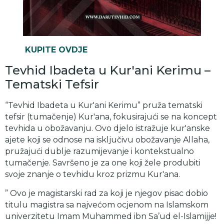
KUPITE OVDJE
Tevhid Ibadeta u Kur'ani Kerimu –
Tematski Tefsir
“Tevhid Ibadeta u Kur'ani Kerimu” pruža tematski
tefsir (tumačenje) Kur'ana, fokusirajući se na koncept
tevhida u obožavanju. Ovo djelo istražuje kur'anske
ajete koji se odnose na isključivu obožavanje Allaha,
pružajući dublje razumijevanje i kontekstualno
tumačenje. Savršeno je za one koji žele produbiti
svoje znanje o tevhidu kroz prizmu Kur'ana.
” Ovo je magistarski rad za koji je njegov pisac dobio
titulu magistra sa najvećom ocjenom na Islamskom
univerzitetu Imam Muhammed ibn Sa’ud el-Islamijje!