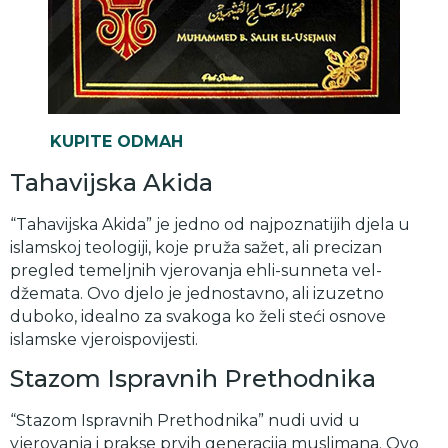
KUPITE ODMAH
Tahavijska Akida
“Tahavijska Akida” je jedno od najpoznatijih djela u
islamskoj teologiji, koje pruža sažet, ali precizan
pregled temeljnih vjerovanja ehli-sunneta vel-
džemata. Ovo djelo je jednostavno, ali izuzetno
duboko, idealno za svakoga ko želi steći osnove
islamske vjeroispovijesti.
Stazom Ispravnih Prethodnika
“Stazom Ispravnih Prethodnika” nudi uvid u
vjerovanja i prakse prvih generacija muslimana. Ovo