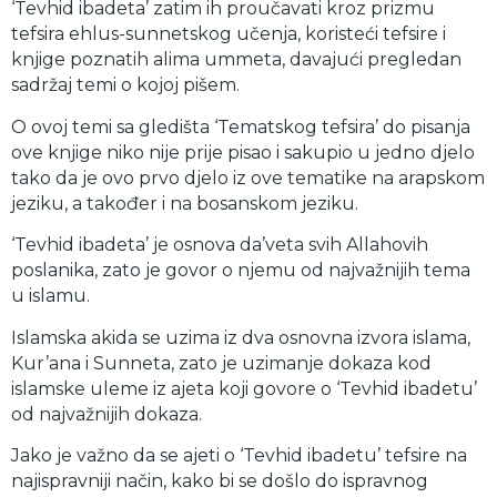
‘Tevhid ibadeta’ zatim ih proučavati kroz prizmu
tefsira ehlus-sunnetskog učenja, koristeći tefsire i
knjige poznatih alima ummeta, davajući pregledan
sadržaj temi o kojoj pišem.
O ovoj temi sa gledišta ‘Tematskog tefsira’ do pisanja
ove knjige niko nije prije pisao i sakupio u jedno djelo
tako da je ovo prvo djelo iz ove tematike na arapskom
jeziku, a također i na bosanskom jeziku.
‘Tevhid ibadeta’ je osnova da’veta svih Allahovih
poslanika, zato je govor o njemu od najvažnijih tema
u islamu.
Islamska akida se uzima iz dva osnovna izvora islama,
Kur’ana i Sunneta, zato je uzimanje dokaza kod
islamske uleme iz ajeta koji govore o ‘Tevhid ibadetu’
od najvažnijih dokaza.
Jako je važno da se ajeti o ‘Tevhid ibadetu’ tefsire na
najispravniji način, kako bi se došlo do ispravnog