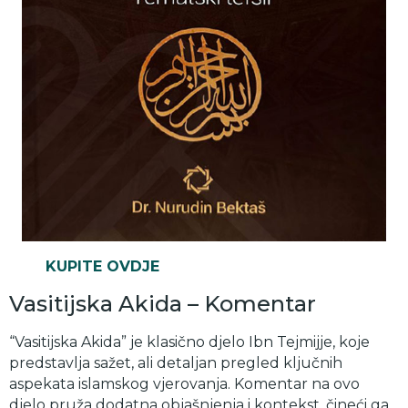
KUPITE OVDJE
Vasitijska Akida – Komentar
“Vasitijska Akida” je klasično djelo Ibn Tejmijje, koje
predstavlja sažet, ali detaljan pregled ključnih
aspekata islamskog vjerovanja. Komentar na ovo
djelo pruža dodatna objašnjenja i kontekst, čineći ga