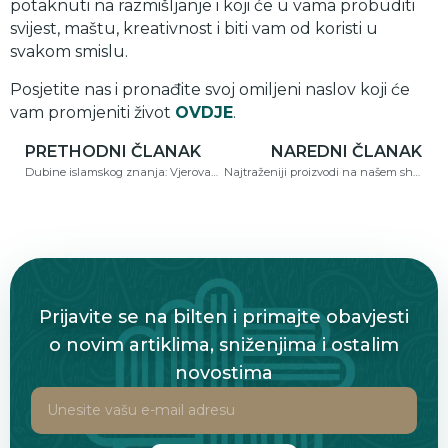
potaknuti na razmišljanje i koji će u vama probuditi
svijest, maštu, kreativnost i biti vam od koristi u
svakom smislu.
Posjetite nas i pronađite svoj omiljeni naslov koji će
vam promjeniti život
OVDJE
.
PRETHODNI ČLANAK
NAREDNI ČLANAK
Dubine islamskog znanja: Vjerovanje, Tefsir i Historija
Najtraženiji proizvodi na našem shopu koje morate imati!
Prijavite se na bilten i primajte obavjesti
o novim artiklima, sniženjima i ostalim
novostima