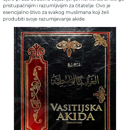
pristupačnijim i razumljivijim za čitatelje. Ovo je
esencijalno štivo za svakog muslimana koji želi
produbiti svoje razumijevanje akide.