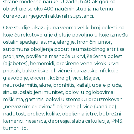
strane moderne nauke. U zadnjih 40-ak godina
objavljuje se oko 400 naučnih studija na temu
čurekota i njegovih aktivnih supstanci.
Ove studije ukazuju na veoma veliki broj bolesti na
koje čurekotovo ulje djeluje povoljno u koje između
ostalih spadaju: astma, alergije, hronični umor,
autoimuna oboljenja poput reumatoidnog artritisa i
psorijaze, povišene masnoće u krvi, šećerna bolest
(dijabetes), hemoroidi, proširene vene, visok krvni
pritisak, bakterijske, gljivične i parazitske infekcije,
glavobolje, ekcemi, kožne gljivice, lišajevi,
neurodermitis, akne, bronhitis, kašalj, upale pluća,
sinusa, oslabljen imunitet, bolovi u zglobovima i
mišićima, gastritis, bolovi u stomaku prouzrokovani
„nervoznim crijevima“, crijevne gljivice (kandida),
nadutost, proljev, kolike, oboljenja jetre, bubrežni
kamenci, nesanica, depresija, slaba cirkulacija, PMS,
tumori itd.