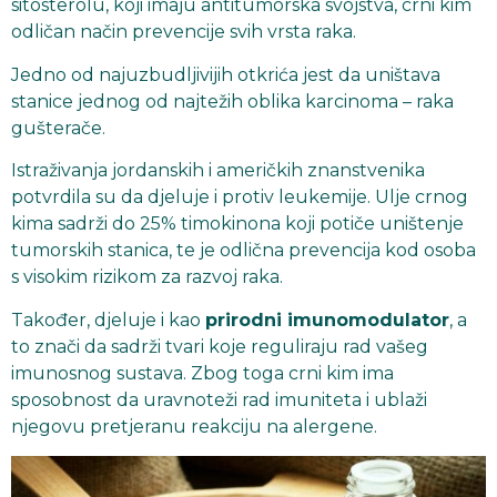
sitosterolu, koji imaju antitumorska svojstva, crni kim
odličan način prevencije svih vrsta raka.
Jedno od najuzbudljivijih otkrića jest da uništava
stanice jednog od najtežih oblika karcinoma – raka
gušterače.
Istraživanja jordanskih i američkih znanstvenika
potvrdila su da djeluje i protiv leukemije. Ulje crnog
kima sadrži do 25% timokinona koji potiče uništenje
tumorskih stanica, te je odlična prevencija kod osoba
s visokim rizikom za razvoj raka.
Također, djeluje i kao
prirodni imunomodulator
, a
to znači da sadrži tvari koje reguliraju rad vašeg
imunosnog sustava. Zbog toga crni kim ima
sposobnost da uravnoteži rad imuniteta i ublaži
njegovu pretjeranu reakciju na alergene.