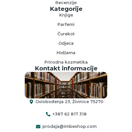
Recenzije
Kategorije
Knjige
Parfemi
Čurekot
Odjeća
Hidžama
Prirodna kozmetika
Kontakt informacije
Oslobođenja 23, Živinice 75270
+387 62 817 318
prodaja@imbeshop.com