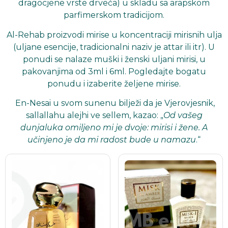
dragocjene vrste drveća) u skladu sa arapskom
parfimerskom tradicijom.
Al-Rehab proizvodi mirise u koncentraciji mirisnih ulja
(uljane esencije, tradicionalni naziv je attar ili itr). U
ponudi se nalaze muški i ženski uljani mirisi, u
pakovanjima od
3ml
i
6ml
. Pogledajte bogatu
ponudu i izaberite željene mirise.
En-Nesai u svom sunenu bilježi da je Vjerovjesnik,
sallallahu alejhi ve sellem, kazao: „
Od vašeg
dunjaluka omiljeno mi je dvoje: mirisi i žene. A
učinjeno je da mi radost bude u namazu
.“