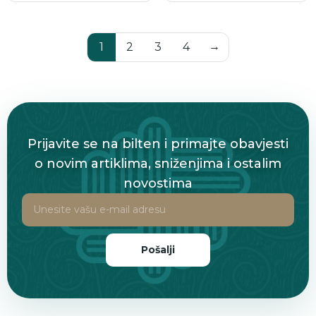
→
1
2
3
4
Prijavite se na bilten i primajte obavjesti
o novim artiklima, sniženjima i ostalim
novostima
Pošalji