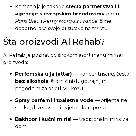
Kompanija je takođe
stečla partnerstva ili
agencije s evropskim brendovima
poput
Paris Bleu
i
Remy Marquis France
, čime
dodatno jača svoje prisustvo na tržištu.
Šta proizvodi Al Rehab?
Al Rehab je poznat po širokom asortimanu mirisa i
proizvoda:
Perfemska ulja (attar)
— koncentrisane, često
bez alkohola
, što ih čini dugotrajnijim i
pogodnim za osjetljivu kožu.
Spray parfemi i toaletne vode
— orijentalne,
slatke, drvenaste ili cvjetne kompozicije.
Bakhoor i kućni mirisi
— tradicionalni mirisi za
dom.