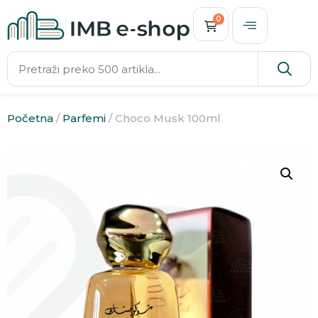
0
Početna
/
Parfemi
/ Choco Musk 100ml