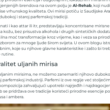
jcjenjenijih brendova na ovom polju je
Al-Rehab
, koji nu
se vrhunskog kvaliteta. Ovi mirisi potiču iz Saudijske Arab
ubokoj i staroj parfemskoj tradiciji.
nati i kao attar ili itr, predstavljaju koncentrisane mirisn
 kožu, bez prisustva alkohola i drugih sintetičkih dodat
ilna moć transformacije kroz vrijeme, kao i veza sa prir
izborom za mnoge ljude širom svijeta. U ovom blogu istr
nim, koje su njihove glavne karakteristike i zašto bi treb
rutine.
valitet uljanih mirisa
ljanim mirisima, ne možemo zanemariti njihovo duboko
 parfemskoj industriji. Parfemi iz ove regije već stoljeći
 kompozicija zahvaljujući upotrebi najrjeđih i najdragocjen
b se pridržava ove tradicije koristeći prirodne esencije p
usa i ambera.