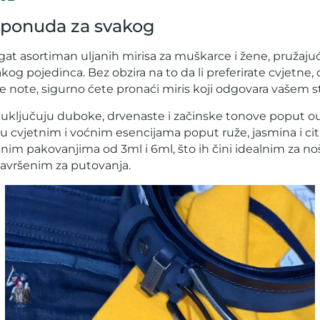
 ponuda za svakog
at asortiman uljanih mirisa za muškarce i žene, pružaju
kog pojedinca. Bez obzira na to da li preferirate cvjetne,
eže note, sigurno ćete pronaći miris koji odgovara vašem st
o uključuju duboke, drvenaste i začinske tonove poput o
ju cvjetnim i voćnim esencijama poput ruže, jasmina i citr
nim pakovanjima od 3ml i 6ml, što ih čini idealnim za noše
savršenim za putovanja.