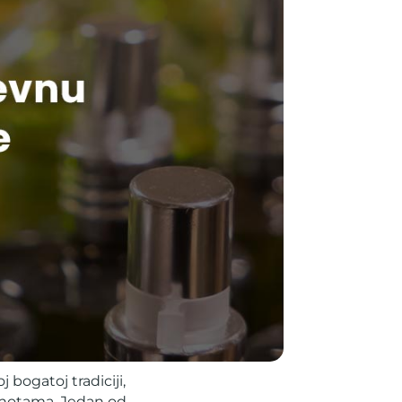
 bogatoj tradiciji,
m notama. Jedan od