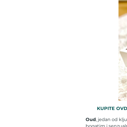
KUPITE OVD
Oud
, jedan od kl
bogatim i senzualn