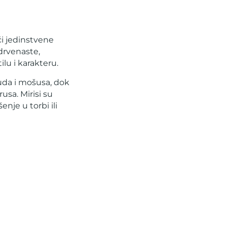
ći jedinstvene
 drvenaste,
ilu i karakteru.
uda i mošusa, dok
usa. Mirisi su
nje u torbi ili