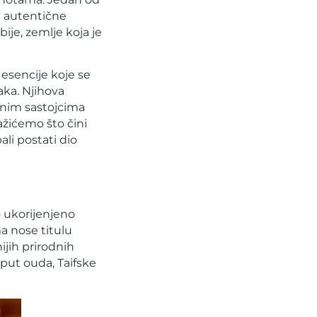
di autentične
ije, zemlje koja je
e esencije koje se
aka. Njihova
odnim sastojcima
ažićemo što čini
ali postati dio
 ukorijenjeno
ma nose titulu
ijih prirodnih
oput ouda, Taifske