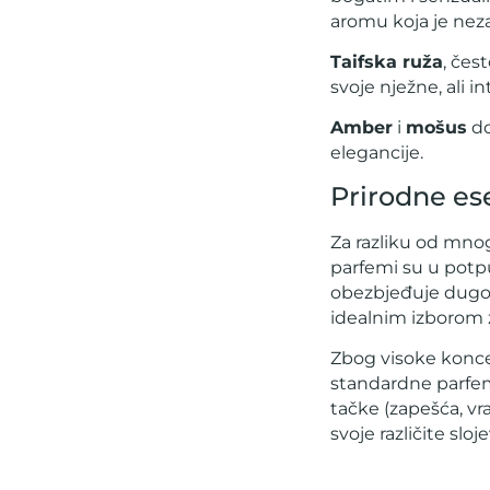
aromu koja je neza
Taifska ruža
, čes
svoje nježne, ali i
Amber
i
mošus
do
elegancije.
Prirodne es
Za razliku od mnog
parfemi su u potp
obezbjeđuje dugotra
idealnim izborom 
Zbog visoke koncen
standardne parfem
tačke (zapešća, vra
svoje različite sloj