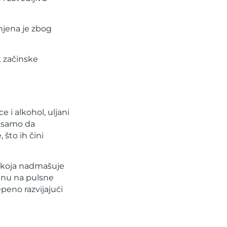
enjena je zbog
k začinske
 i alkohol, uljani
e samo da
 što ih čini
t koja nadmašuje
inu na pulsne
epeno razvijajući