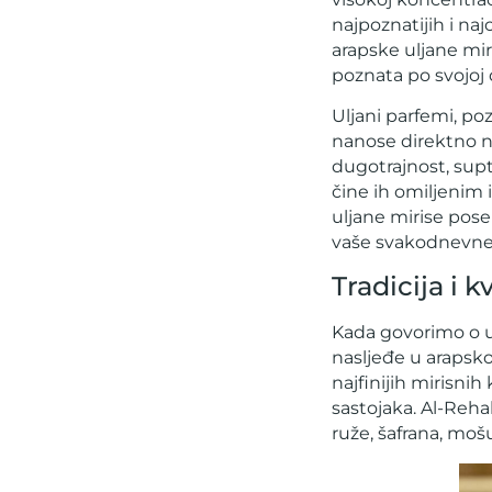
najpoznatijih i na
arapske uljane miri
poznata po svojoj d
Uljani parfemi, poz
nanose direktno na
dugotrajnost, supt
čine ih omiljenim 
uljane mirise poseb
vaše svakodnevne 
Tradicija i k
Kada govorimo o u
nasljeđe u arapskoj
najfinijih mirisnih
sastojaka. Al-Reha
ruže, šafrana, moš