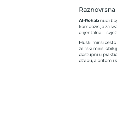
Raznovrsna
Al-Rehab
nudi bog
kompozicije za sva
orijentalne ili svj
Muški mirisi čest
ženski mirisi obilu
dostupni u praktič
džepu, a pritom i 