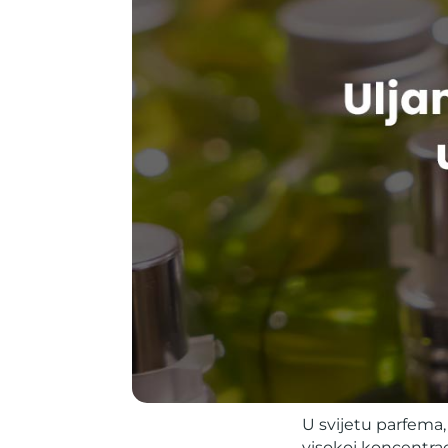
U svijetu parfema, 
visokoj koncentrac