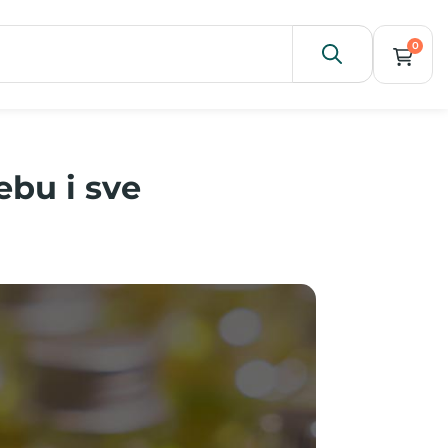
0
ebu i sve