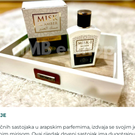
JE
jučnih sastojaka u arapskim parfemima, izdvaja se svojim 
im mirisom. Ovaj rijedak drveni sastojak ima dugotrajnu 