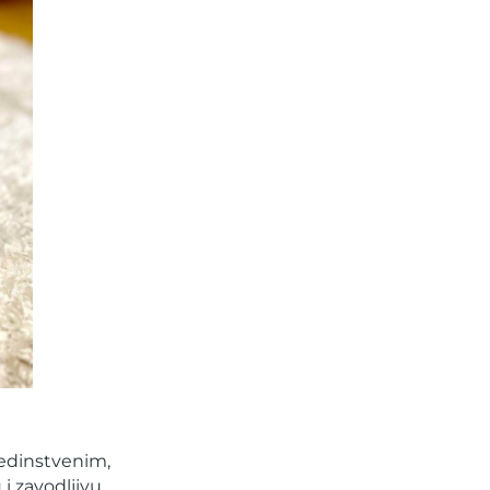
jedinstvenim,
i zavodljivu