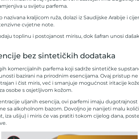
mjenjiva u svijetu parfema.
to nazivana kraljicom ruža, dolazi iz Saudijske Arabije i cij
ntenzivne cvjetne note.
daju toplinu i postojanost mirisu, dok šafran unosi daša
encije bez sintetičkih dodataka
ih komercijalnih parfema koji sadrže sintetičke supstance
unosti bazirani na prirodnim esencijama. Ovaj pristup n
jan i čist miris, već i smanjuje mogućnost iritacije kože,
za osobe s osjetljivom kožom.
tracije uljanih esencija, ovi parfemi imaju dugotrajnos
e sa alkoholnom bazom. Dovoljno je nanijeti malu količ
t, iza ušiju) i miris će vas pratiti tokom cijelog dana, post
eve.