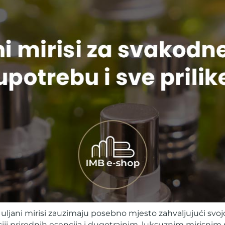
uljani mirisi zauzimaju posebno mjesto zahvaljujući svojoj
iji prirodnih esencija i dugotrajnim, luksuznim mirisni