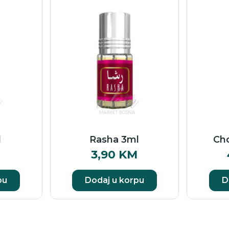
l
Rasha 3ml
Ch
M
3,90
KM
pu
Dodaj u korpu
D