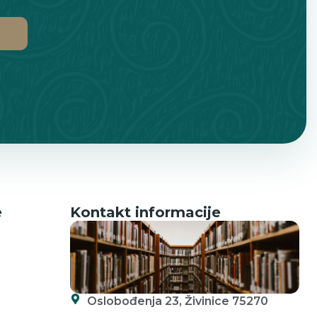
e
Kontakt informacije
Oslobođenja 23, Živinice 75270