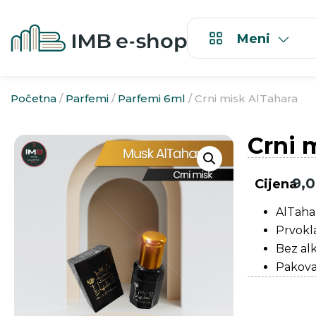
Meni
Početna
/
Parfemi
/
Parfemi 6ml
/ Crni misk AlTahara
Crni 
9,
Cijena
AlTaha
Prvokla
Bez al
Pakova