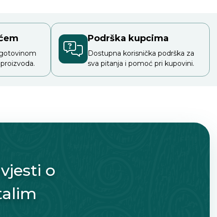
ećem
Podrška kupcima
 gotovinom
Dostupna korisnička podrška za
 proizvoda.
sva pitanja i pomoć pri kupovini.
vjesti o
talim