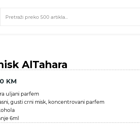
misk AlTahara
00
KM
ra uljani parfem
sni, gusti crni misk, koncentrovani parfem
kohola
nje 6ml