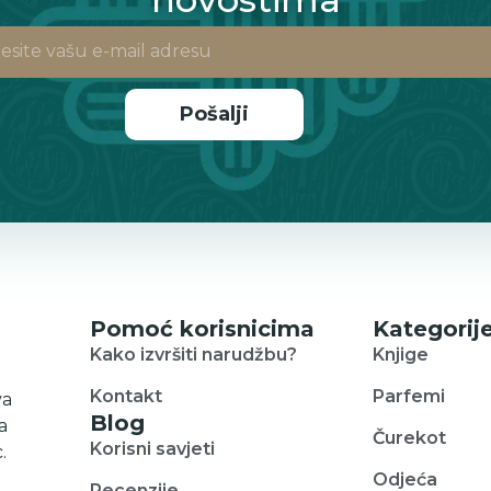
Pošalji
Pomoć korisnicima
Kategorij
Kako izvršiti narudžbu?
Knjige
Kontakt
Parfemi
va
Blog
a
Čurekot
Korisni savjeti
.
Odjeća
Recenzije