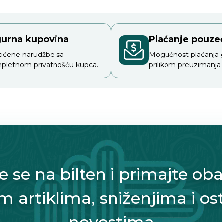
gurna kupovina
Plaćanje pouz
tićene narudžbe sa
Mogućnost plaćanja
pletnom privatnošću kupca.
prilikom preuzimanja
te se na bilten i primajte oba
m artiklima, sniženjima i os
novostima