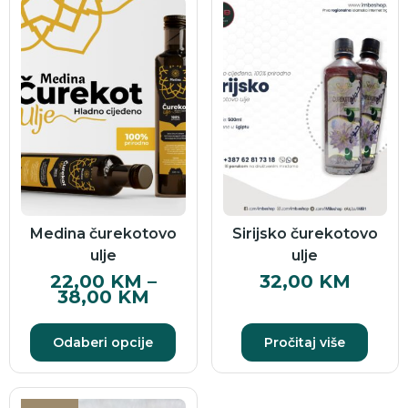
Medina čurekotovo
Sirijsko čurekotovo
ulje
ulje
22,00
KM
–
32,00
KM
38,00
KM
Odaberi opcije
Pročitaj više