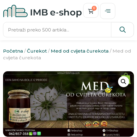
0
Početna
/
Čurekot
/
Med od cvijeta čurekota
/ Med od
cvijeta čurekota