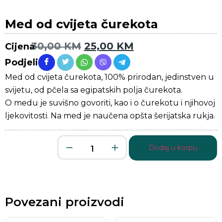
Med od cvijeta čurekota
30,00
KM
25,00
KM
Cijena
Podjeli
Med od cvijeta čurekota, 100% prirodan, jedinstven u
svijetu, od pčela sa egipatskih polja čurekota.
O medu je suvišno govoriti, kao i o čurekotu i njihovoj
ljekovitosti. Na med je naučena opšta šerijatska rukja.
Dodaj u korpu
Povezani proizvodi