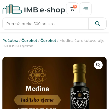
0
Početna
/
Čurekot
/
Čurekot
/ Medina čurekotovo ulje
INDIJSKO sjeme