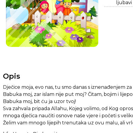
ljubavi
Opis
Dječice moja, evo nas, tu smo danas s iznenađenjem za 
Babuka moj, zar islam nije put moj? Čitam, bojim i lijep
Babuka moj, bit ću ja uzor tvoj!
Sva zahvala pripada Allahu, Kojeg volimo, od Kog opros
mnoga dječica naučiti osnove naše vjere i početi s vel
Želim vam mnogo lijepih trenutaka uz ovu malu, ali vrl