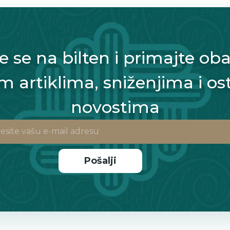
te se na bilten i primajte oba
m artiklima, sniženjima i os
novostima
Pošalji