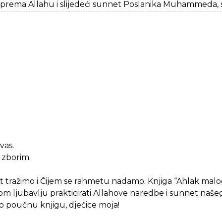
 prema Allahu i slijedeći sunnet Poslanika Muhammeda, s
vas.
o zborim.
t tražimo i Čijem se rahmetu nadamo. Knjiga “Ahlak malo
ikom ljubavlju prakticirati Allahove naredbe i sunnet na
o poučnu knjigu, dječice moja!