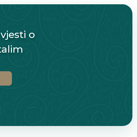
vjesti o
talim