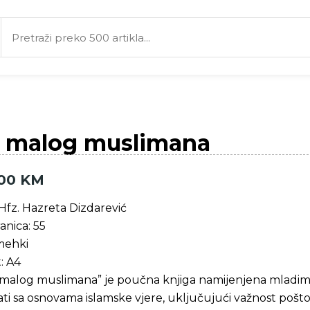
 malog muslimana
,00
KM
Hfz. Hazreta Dizdarević
ranica: 55
mehki
: A4
 malog muslimana” je poučna knjiga namijenjena mladim m
i sa osnovama islamske vjere, uključujući važnost poštov