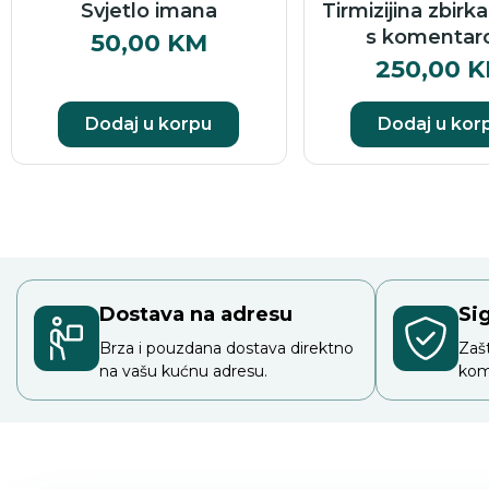
Svjetlo imana
Tirmizijina zbirk
s komenta
50,00
KM
250,00
K
Dodaj u korpu
Dodaj u kor
Dostava na adresu
Si
Brza i pouzdana dostava direktno
Zaš
na vašu kućnu adresu.
kom