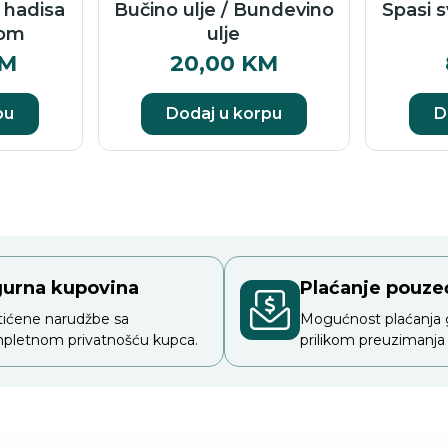
a hadisa
Bučino ulje / Bundevino
Spasi 
rom
ulje
M
20,00
KM
pu
Dodaj u korpu
D
gurna kupovina
Plaćanje pouz
tićene narudžbe sa
Mogućnost plaćanja
pletnom privatnošću kupca.
prilikom preuzimanja