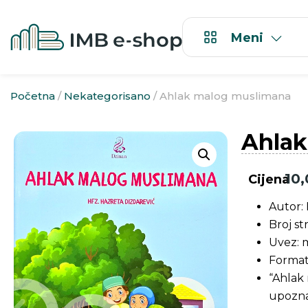
Meni
Početna
/
Nekategorisano
/ Ahlak malog muslimana
Ahlak
10
Cijena
Autor: 
Broj st
Uvez: 
Format
“Ahlak
upoznat