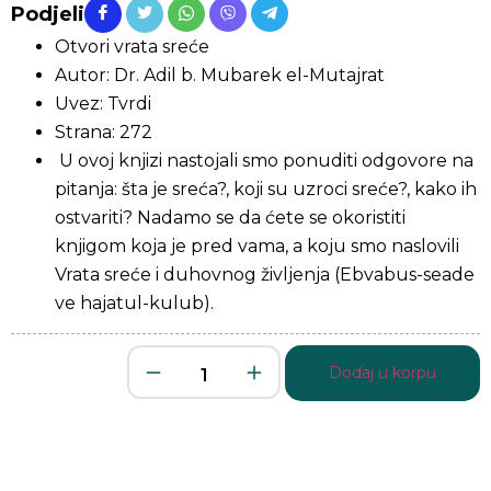
Podjeli
Otvori vrata sreće
Autor: Dr. Adil b. Mubarek el-Mutajrat
Uvez: Tvrdi
Strana: 272
U ovoj knjizi nastojali smo ponuditi odgovore na
pitanja: šta je sreća?, koji su uzroci sreće?, kako ih
ostvariti? Nadamo se da ćete se okoristiti
knjigom koja je pred vama, a koju smo naslovili
Vrata sreće i duhovnog življenja (Ebvabus-seade
ve hajatul-kulub).
Dodaj u korpu