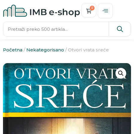
0
Početna
/
Nekategorisano
/ Otvori vrata sreće