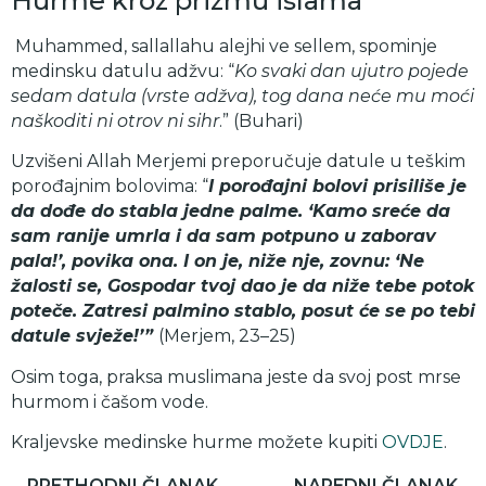
Hurme kroz prizmu islama
Muhammed, sallallahu alejhi ve sellem, spominje
medinsku datulu adžvu: “
Ko svaki dan ujutro pojede
sedam datula (vrste adžva), tog dana neće mu moći
naškoditi ni otrov ni sihr
.” (Buhari)
Uzvišeni Allah Merjemi preporučuje datule u teškim
porođajnim bolovima: “
I porođajni bolovi prisiliše je
da dođe do stabla jedne palme. ‘Kamo sreće da
sam ranije umrla i da sam potpuno u zaborav
pala!’, povika ona. I on je, niže nje, zovnu: ‘Ne
žalosti se, Gospodar tvoj dao je da niže tebe potok
poteče. Zatresi palmino stablo, posut će se po tebi
datule svježe!’”
(Merjem, 23–25)
Osim toga, praksa muslimana jeste da svoj post mrse
hurmom i čašom vode.
Kraljevske medinske hurme možete kupiti
OVDJE
.
PRETHODNI ČLANAK
NAREDNI ČLANAK