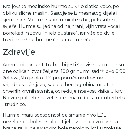
Kraljevske medinske hurme su vrlo slatko voće, po
obliku slične maslini. Sastoje se iz mesnatog dijela i
sjemenke. Mogu se konzumirati suhe, polusuhe i
svježe. Hurme su jedna od najhranljivijih vrsta voća i
ponekad ih zovu “hljeb pustinje”, jer više od dvije
trećine težine hurme čini prirodni šećer.
Zdravlje
Anemični pacijenti trebali bi jesti što više hurmi, jer su
one odličan izvor željeza. 100 gr hurmi sadrži oko 0,90
željeza, što je oko 11% preporučene dnevne
vrijednosti. Željezo, kao dio hemoglobina unutar
crvenih krvnih stanica, određuje nosivost kisika u krvi.
Najviše potrebe za željezom imaju djeca u pubertetu
i trudnice.
Hurme imaju sposobnost da smanje nivo LDL
neželjenog holesterola u tijelu. Zato je ovo izvrsna
hrana za ljude s visokim holesterolom, koji uzrokuje