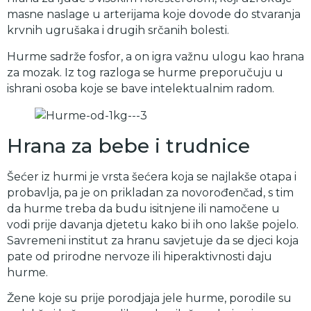
masne naslage u arterijama koje dovode do stvaranja
krvnih ugrušaka i drugih srčanih bolesti.
Hurme sadrže fosfor, a on igra važnu ulogu kao hrana
za mozak. Iz tog razloga se hurme preporučuju u
ishrani osoba koje se bave intelektualnim radom.
Hrana za bebe i trudnice
Šećer iz hurmi je vrsta šećera koja se najlakše otapa i
probavlja, pa je on prikladan za novorođenčad, s tim
da hurme treba da budu isitnjene ili namočene u
vodi prije davanja djetetu kako bi ih ono lakše pojelo.
Savremeni institut za hranu savjetuje da se djeci koja
pate od prirodne nervoze ili hiperaktivnosti daju
hurme.
Žene koje su prije porodjaja jele hurme, porodile su