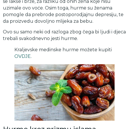
se lakše i brže, za razliku od onih žena koje nisu
uzimale ovo voće. Osim toga, hurme su ženama
pomogle da prebrode postoporodjajnu depresiju, te
da proizvedu dovoljno mlijeka za bebu.
Ovo su samo neki od razloga zbog čega bi ljudi i djeca
trebali svakodnevno jesti hurme.
Kraljevske medinske hurme možete kupiti
OVDJE
.