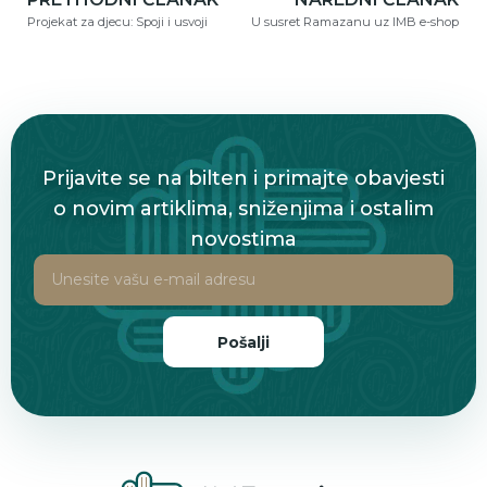
Projekat za djecu: Spoji i usvoji
U susret Ramazanu uz IMB e-shop
Prijavite se na bilten i primajte obavjesti
o novim artiklima, sniženjima i ostalim
novostima
Pošalji