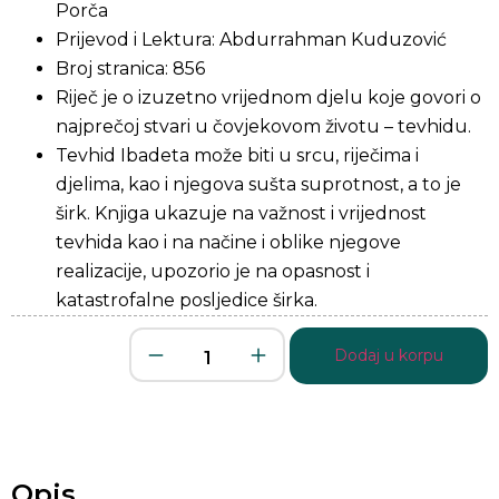
Porča
Prijevod i Lektura: Abdurrahman Kuduzović
Broj stranica: 856
Riječ je o izuzetno vrijednom djelu koje govori o
najprečoj stvari u čovjekovom životu – tevhidu.
Tevhid Ibadeta može biti u srcu, riječima i
djelima, kao i njegova sušta suprotnost, a to je
širk. Knjiga ukazuje na važnost i vrijednost
tevhida kao i na načine i oblike njegove
realizacije, upozorio je na opasnost i
katastrofalne posljedice širka.
Dodaj u korpu
Opis