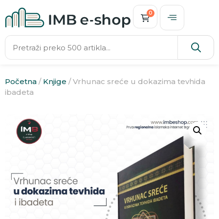
0
Početna
/
Knjige
/ Vrhunac sreće u dokazima tevhida
ibadeta