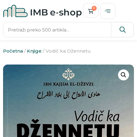
0
Početna
/
Knjige
/ Vodič ka Džennetu