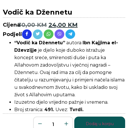
Vodič ka Džennetu
30,00
KM
24,00
KM
Cijena
Podjeli
“Vodič ka Džennetu”
autora
Ibn Kajjima el-
Dževzijje
je djelo koje duboko istražuje
koncept sreće, smirenosti duše i puta ka
Allahovom zadovoljstvu i vječnoj nagradi –
Džennetu. Ovaj rad ima za cilj da pomogne
čitatelju u razumijevanju i primjeni načela islama
u svakodnevnom životu, kako bi uskladio svoj
život s Allahovim uputama.
Izuzetno djelo vrijedno pažnje i vremena.
Broj stranica:
491.
Uvez:
Tvrdi.
Dodaj u korpu