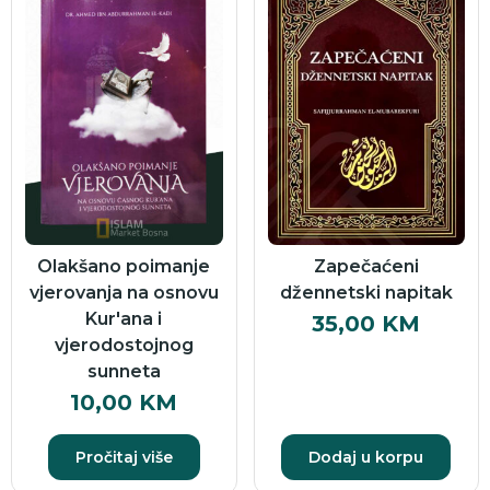
Olakšano poimanje
Zapečaćeni
vjerovanja na osnovu
džennetski napitak
Kur'ana i
35,00
KM
vjerodostojnog
sunneta
10,00
KM
Pročitaj više
Dodaj u korpu