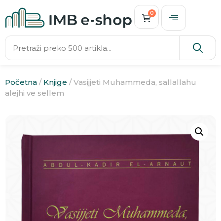
0
Početna
/
Knjige
/ Vasijjeti Muhammeda, sallallahu
alejhi ve sellem