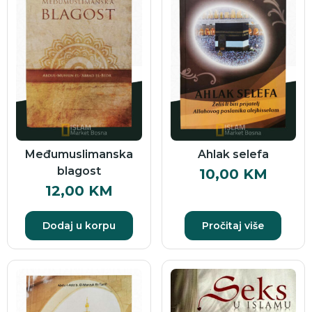
Međumuslimanska
Ahlak selefa
blagost
10,00
KM
12,00
KM
Dodaj u korpu
Pročitaj više