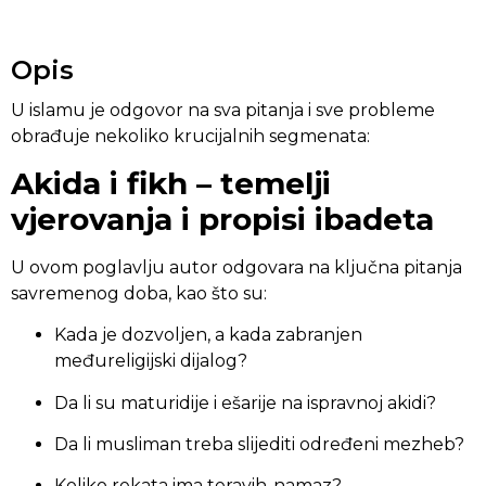
Opis
U islamu je odgovor na sva pitanja i sve probleme
obrađuje nekoliko krucijalnih segmenata:
Akida i fikh – temelji
vjerovanja i propisi ibadeta
U ovom poglavlju autor odgovara na ključna pitanja
savremenog doba, kao što su:
Kada je dozvoljen, a kada zabranjen
međureligijski dijalog?
Da li su maturidije i ešarije na ispravnoj akidi?
Da li musliman treba slijediti određeni mezheb?
Koliko rekata ima teravih-namaz?