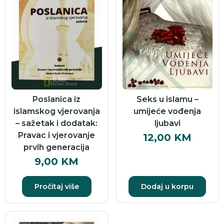
Poslanica iz
Seks u islamu –
islamskog vjerovanja
umijeće vođenja
– sažetak i dodatak:
ljubavi
Pravac i vjerovanje
12,00
KM
prvih generacija
9,00
KM
Pročitaj više
Dodaj u korpu