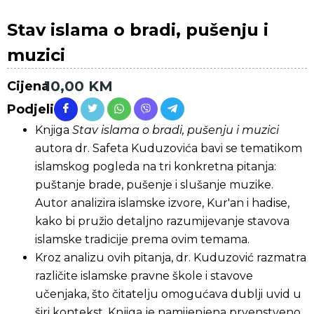
Stav islama o bradi, pušenju i
muzici
10,00
KM
Cijena
Podjeli
Knjiga
Stav islama o bradi, pušenju i muzici
autora dr. Safeta Kuduzovića bavi se tematikom
islamskog pogleda na tri konkretna pitanja:
puštanje brade, pušenje i slušanje muzike.
Autor analizira islamske izvore, Kur'an i hadise,
kako bi pružio detaljno razumijevanje stavova
islamske tradicije prema ovim temama.
Kroz analizu ovih pitanja, dr. Kuduzović razmatra
različite islamske pravne škole i stavove
učenjaka, što čitatelju omogućava dublji uvid u
širi kontekst. Knjiga je namijenjena prvenstveno