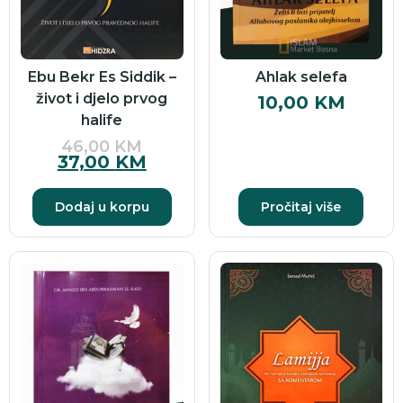
Ebu Bekr Es Siddik –
Ahlak selefa
život i djelo prvog
10,00
KM
halife
46,00
KM
37,00
KM
Dodaj u korpu
Pročitaj više