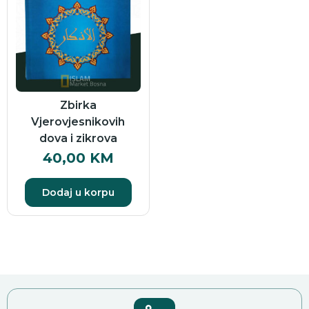
Zbirka
Vjerovjesnikovih
dova i zikrova
40,00
KM
Dodaj u korpu