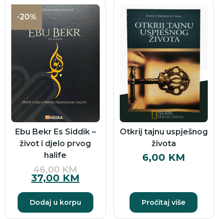
-20%
Ebu Bekr Es Siddik –
Otkrij tajnu uspješnog
život i djelo prvog
života
halife
6,00
KM
46,00
KM
37,00
KM
Dodaj u korpu
Pročitaj više