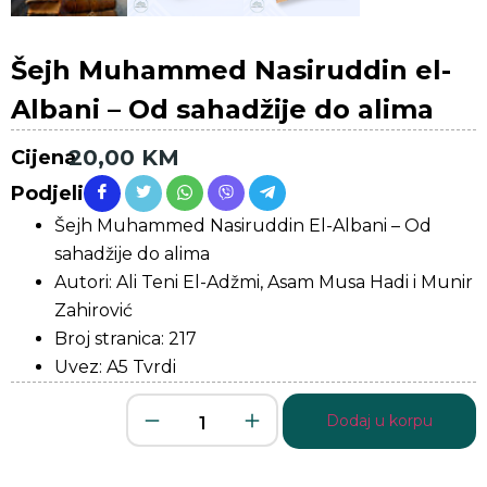
Šejh Muhammed Nasiruddin el-
Albani – Od sahadžije do alima
20,00
KM
Cijena
Podjeli
Šejh Muhammed Nasiruddin El-Albani – Od
sahadžije do alima
Autori: Ali Teni El-Adžmi, Asam Musa Hadi i Munir
Zahirović
Broj stranica: 217
Uvez: A5 Tvrdi
Dodaj u korpu