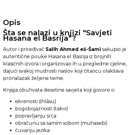
Opis
Šta se nalazi u knjizi “Savjeti
Hasana el Basrija”?
Autor i priređivač
Salih Ahmed eš-Šami
sakupio je
autentične pouke Hasana el Basrija iz brojnih
klasičnih izvora i organizovao ih u pregledne cjeline,
dajući svakoj mudrosti naslov koji čitaocu olakšava
pronalazak željene teme.
Knjiga obuhvata desetine savjeta koji govore o:
iskrenosti (ihlāsu)
bogobojaznosti (takvi)
popravljanju srca
obračunu sa samim sobom (muhasebi)
čuvanju jezika