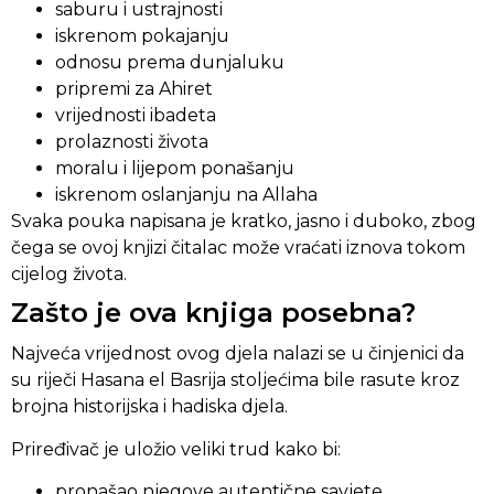
saburu i ustrajnosti
iskrenom pokajanju
odnosu prema dunjaluku
pripremi za Ahiret
vrijednosti ibadeta
prolaznosti života
moralu i lijepom ponašanju
iskrenom oslanjanju na Allaha
Svaka pouka napisana je kratko, jasno i duboko, zbog
čega se ovoj knjizi čitalac može vraćati iznova tokom
cijelog života.
Zašto je ova knjiga posebna?
Najveća vrijednost ovog djela nalazi se u činjenici da
su riječi Hasana el Basrija stoljećima bile rasute kroz
brojna historijska i hadiska djela.
Priređivač je uložio veliki trud kako bi:
pronašao njegove autentične savjete,