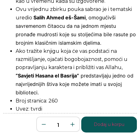
kao u vremenu kada su izgovorene.
Ovu vrijednu zbirku pouka sabrao je i tematski
Salih Ahmed eš-Šami
, omogućivši
uredio
savremenom čitaocu da na jednom mjestu
pronađe mudrosti koje su stoljećima bile rasute po
brojnim klasičnim islamskim djelima.
Ako tražite knjigu koja će vas podstaći na
razmišljanje, ojačati bogobojaznost, pomoći u
popravljanju karaktera i približiti vas Allahu,
“Savjeti Hasana el Basrija”
predstavljaju jedno od
najvrijednijih štiva koje možete imati u svojoj
biblioteci.
Broj stranica: 260
Uvez: tvrdi
Dodaj u korpu