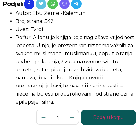
Podjeli
Autor: Ebu Zerr el-Kalemuni
Broj strana: 342
Uvez: Tvrdi
Požuri Allahu je knjiga koja naglašava vrijednost
ibadeta. U njoj je prezentiran niz tema važnih za
svakog muslimana i muslimanku, poput pitanja
tevbe – pokajanja, života na ovome svijetu i
ahiretu, zatim pitanja raznih vidova ibadeta,
namaza, dove i zikra… Knjiga govori i o
pretjeranoj ljubavi, te navodi i načine zaštite i
liječenja bolesti prouzrokovanih od strane džina,
epilepsije i sihra.
Dodaj u korpu