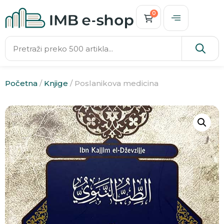
0
Početna
/
Knjige
/ Poslanikova medicina