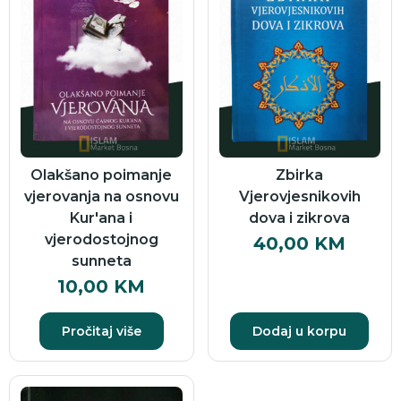
Olakšano poimanje
Zbirka
vjerovanja na osnovu
Vjerovjesnikovih
Kur'ana i
dova i zikrova
vjerodostojnog
40,00
KM
sunneta
10,00
KM
Pročitaj više
Dodaj u korpu