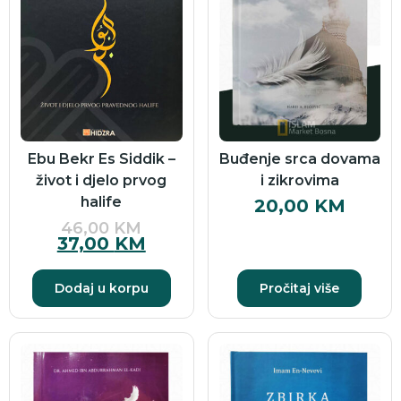
Ebu Bekr Es Siddik –
Buđenje srca dovama
život i djelo prvog
i zikrovima
halife
20,00
KM
46,00
KM
37,00
KM
Dodaj u korpu
Pročitaj više