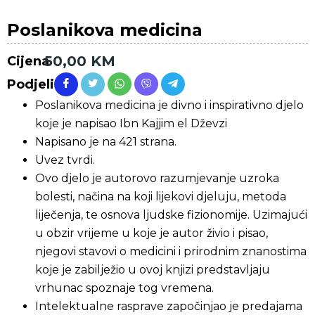
Poslanikova medicina
50,00
KM
Cijena
Podjeli
Poslanikova medicina je divno i inspirativno djelo
koje je napisao Ibn Kajjim el Dževzi
Napisano je na 421 strana.
Uvez tvrdi.
Ovo djelo je autorovo razumjevanje uzroka
bolesti, načina na koji lijekovi djeluju, metoda
liječenja, te osnova ljudske fizionomije. Uzimajući
u obzir vrijeme u koje je autor živio i pisao,
njegovi stavovi o medicini i prirodnim znanostima
koje je zabilježio u ovoj knjizi predstavljaju
vrhunac spoznaje tog vremena.
Intelektualne rasprave započinjao je predajama