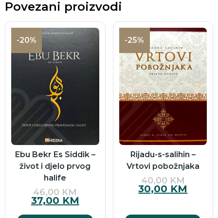
Povezani proizvodi
-20%
-25%
Ebu Bekr Es Siddik –
Rijadu-s-salihin –
život i djelo prvog
Vrtovi pobožnjaka
halife
40,00
KM
30,00
KM
46,00
KM
37,00
KM