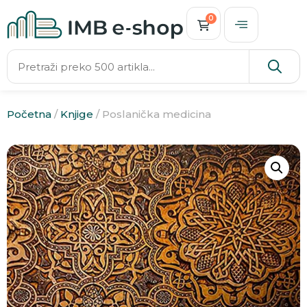
0
Početna
/
Knjige
/ Poslanička medicina