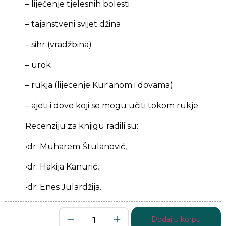
– liječenje tjelesnih bolesti
– tajanstveni svijet džina
– sihr (vradžbina)
– urok
– rukja (lijecenje Kur'anom i dovama)
– ajeti i dove koji se mogu učiti tokom rukje
Recenziju za knjigu radili su:
•dr. Muharem Štulanović,
•dr. Hakija Kanurić,
•dr. Enes Julardžija.
Dodaj u korpu