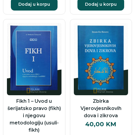
Dodaj u korpu
Dodaj u korpu
Fikh 1 – Uvod u
Zbirka
šerijatsko pravo (fikh)
Vjerovjesnikovih
i njegovu
dova i zikrova
metodologiju (usuli-
40,00
KM
fikh)