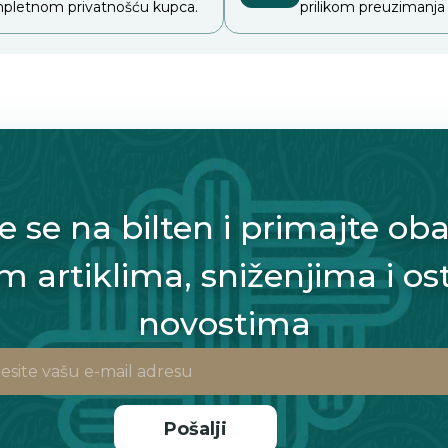
pletnom privatnošću kupca.
prilikom preuzimanja
te se na bilten i primajte oba
m artiklima, sniženjima i os
novostima
Pošalji