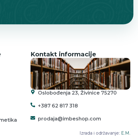
e
Kontakt informacije
Oslobođenja 23, Živinice 75270
+387 62 817 318
prodaja@imbeshop.com
zmetika
Izrada i održavanje:
E.M.