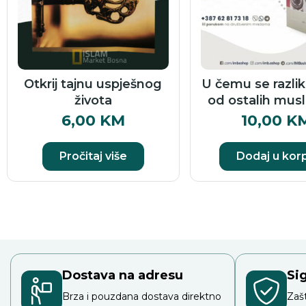
Otkrij tajnu uspješnog
U čemu se razliku
života
od ostalih mus
6,00
KM
10,00
K
Pročitaj više
Dodaj u kor
Dostava na adresu
Si
Brza i pouzdana dostava direktno
Zaš