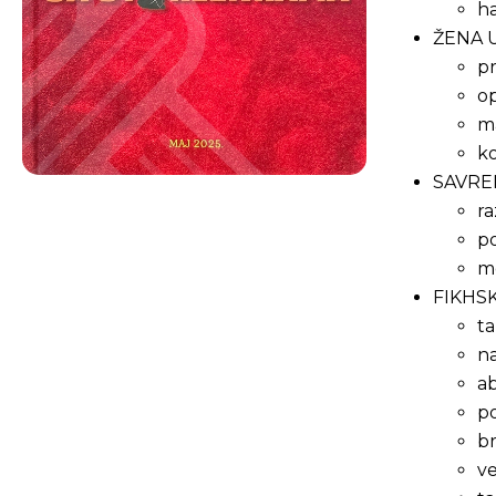
ha
ŽENA U
pr
o
m
ko
SAVRE
r
po
me
FIKHSK
ta
n
ab
po
br
ve