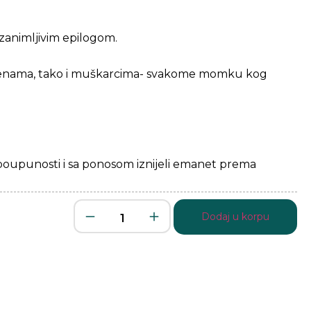
 zanimljivim epilogom.
o ženama, tako i muškarcima- svakome momku kog
 u poupunosti i sa ponosom iznijeli emanet prema
Dodaj u korpu