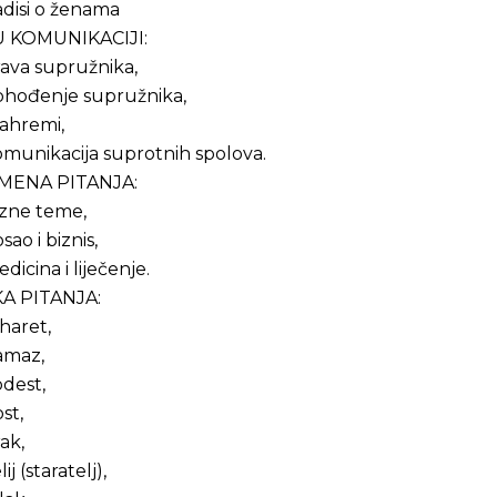
disi o ženama
 KOMUNIKACIJI:
ava supružnika,
phođenje supružnika,
ahremi,
munikacija suprotnih spolova.
MENA PITANJA:
azne teme,
sao i biznis,
dicina i liječenje.
A PITANJA:
haret,
amaz,
dest,
st,
ak,
lij (staratelj),