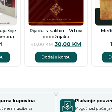
ju šiije
Rijadu-s-salihin – Vrtovi
Međ
limana
pobožnjaka
M
30,00
KM
40,00
KM
pu
Dodaj u korpu
D
gurna kupovina
Plaćanje pouz
tićene narudžbe sa
Mogućnost plaćanja