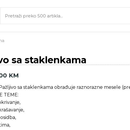
ma
ivo sa staklenkama
,00
KM
 Pažljivo sa staklenkama obrađuje raznorazne mesele (pr
E TEME:
krivanje,
rašavanje,
osidba,
tima,