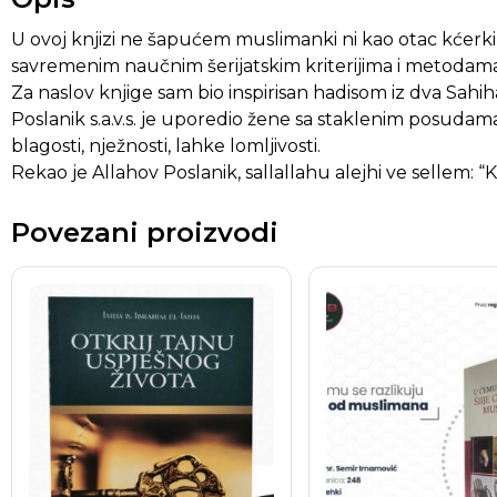
U ovoj knjizi ne šapućem muslimanki ni kao otac kćerki,
savremenim naučnim šerijatskim kriterijima i metodama.
Za naslov knjige sam bio inspirisan hadisom iz dva Sahih
Poslanik s.a.v.s. je uporedio žene sa staklenim posudama
blagosti, nježnosti, lahke lomljivosti.
Rekao je Allahov Poslanik, sallallahu alejhi ve sellem: “K
Povezani proizvodi