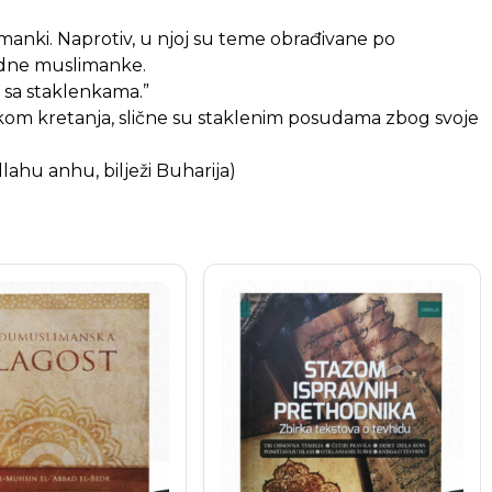
imanki. Naprotiv, u njoj su teme obrađivane po
jedne muslimanke.
, sa staklenkama.”
rilikom kretanja, slične su staklenim posudama zbog svoje
llahu anhu, bilježi Buharija)