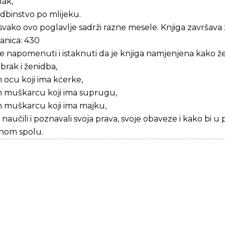
lak,
dbinstvo po mlijeku.
svako ovo poglavlje sadrži razne mesele. Knjiga završava
ranica: 430
je napomenuti i istaknuti da je knjiga namjenjena kak
brak i ženidba,
 ocu koji ima kćerke,
 muškarcu koji ima suprugu,
 muškarcu koji ima majku,
 naučili i poznavali svoja prava, svoje obaveze i kako bi
nom spolu.