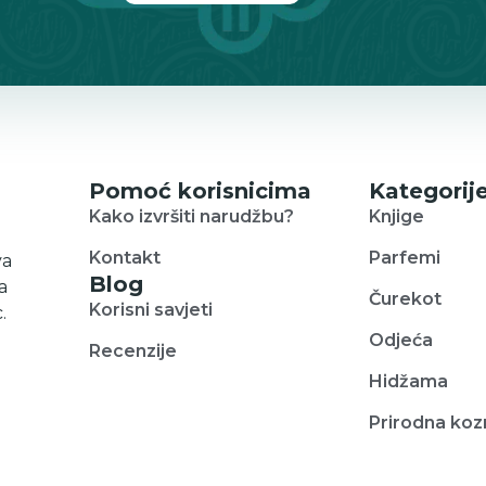
Pomoć korisnicima
Kategorij
Kako izvršiti narudžbu?
Knjige
Kontakt
Parfemi
va
Blog
a
Čurekot
Korisni savjeti
.
Odjeća
Recenzije
Hidžama
Prirodna ko