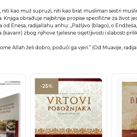
 niti kao muž supruzi, niti kao brat musliman sestri musl
 Knjiga obrađuje najbitnije propise specifične za život 
a od Enesa, radijallahu anhu: „Pažljivo (blago), o Endžeša
 (kavarir) zbog njihove tjelesne osjetljivosti i slabosti p
ome Allah želi dobro, poduči ga vjeri.” (Od Muavije, radija
-25%