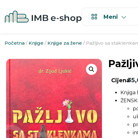
Meni
Početna
/
Knjige
/
Knjige za žene
/ Pažljivo sa staklenka
Pažlj
35
Cijena
Knjiga
ŽENSK
po
uk
pr
in