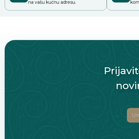
na vašu kućnu adresu.
kom
Prijavi
novi