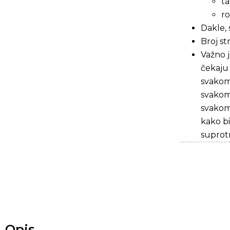
ta
ro
Dakle, 
Broj st
Važno 
čekaju 
svakom
svakom
svakom
kako bi
suprot
Opis