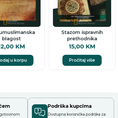
umuslimanska
Stazom ispravnih
blagost
prethodnika
12,00
KM
15,00
KM
odaj u korpu
Pročitaj više
ećem
Podrška kupcima
 gotovinom
Dostupna korisnička podrška za