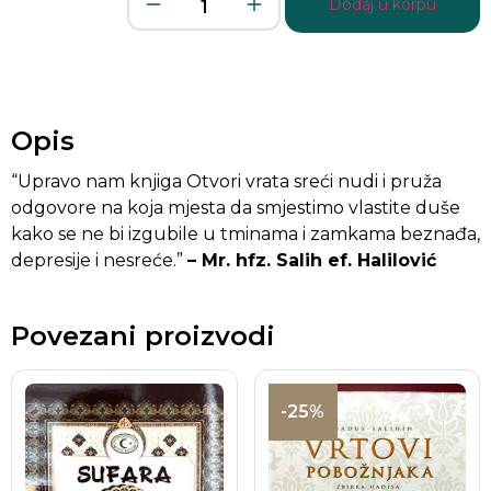
Dodaj u korpu
Opis
“Upravo nam knjiga Otvori vrata sreći nudi i pruža
odgovore na koja mjesta da smjestimo vlastite duše
kako se ne bi izgubile u tminama i zamkama beznađa,
depresije i nesreće.”
– Mr. hfz. Salih ef. Halilović
Povezani proizvodi
-25%