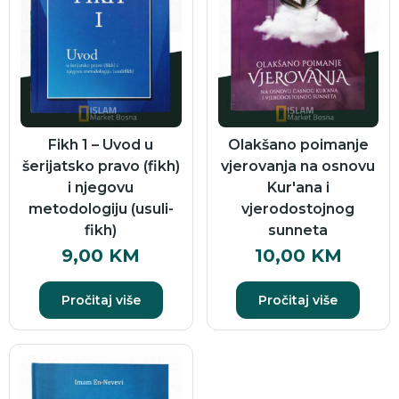
Fikh 1 – Uvod u
Olakšano poimanje
šerijatsko pravo (fikh)
vjerovanja na osnovu
i njegovu
Kur'ana i
metodologiju (usuli-
vjerodostojnog
fikh)
sunneta
9,00
KM
10,00
KM
Pročitaj više
Pročitaj više