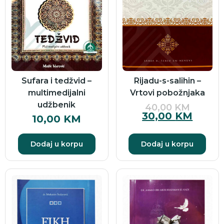
Sufara i tedžvid –
Rijadu-s-salihin –
multimedijalni
Vrtovi pobožnjaka
udžbenik
40,00
KM
30,00
KM
10,00
KM
Dodaj u korpu
Dodaj u korpu