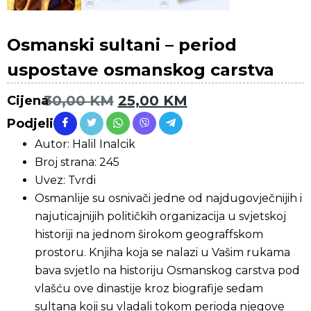
Osmanski sultani – period
uspostave osmanskog carstva
30,00
KM
25,00
KM
Cijena
Podjeli
Autor: Halil Inalcik
Broj strana: 245
Uvez: Tvrdi
Osmanlije su osnivači jedne od najdugovječnijih i
najuticajnijih političkih organizacija u svjetskoj
historiji na jednom širokom geograffskom
prostoru. Knjiha koja se nalazi u Vašim rukama
bava svjetlo na historiju Osmanskog carstva pod
vlašću ove dinastije kroz biografije sedam
sultana koji su vladali tokom perioda njegove