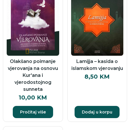
Olakšano poimanje
Lamijja – kasida o
vjerovanja na osnovu
islamskom vjerovanju
Kur'ana i
8,50
KM
vjerodostojnog
sunneta
10,00
KM
Pročitaj više
Dodaj u korpu