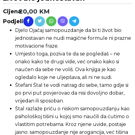
20,00
KM
Cijena
Podjeli
Djelo Ojačaj samopouzdanje da bi ti život bio
jednostavan ne nudi magične formule ni prazne
motivacione fraze.
Umjesto toga, poziva te da se pogledaš – ne
onako kako te drugi vide, već onako kako si
naučen da sebe ne voliš. Ova knjiga je kao
ogledalo koje ne uljepšava, ali ni ne sudi.
Štefani Štal te vodi natrag do sebe, tamo gdje si
po prvi put povjerovao da nisi dovoljno dobar,
vrijedan ili sposoban.
Štal razlaže priču o niskom samopouzdanju kao
psihološkoj tišini u kojoj smo naučili da ćutimo o
vlastitim potrebama. Kroz njene uvide, postaje
jasno: samopouzdanje nije arogancija, već tišina