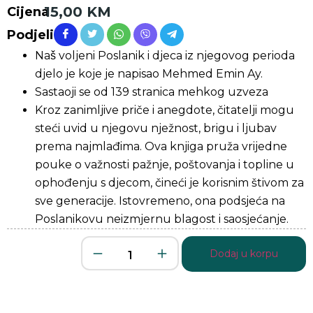
15,00
KM
Cijena
Podjeli
Naš voljeni Poslanik i djeca iz njegovog perioda
djelo je koje je napisao Mehmed Emin Ay.
Sastaoji se od 139 stranica mehkog uzveza
Kroz zanimljive priče i anegdote, čitatelji mogu
steći uvid u njegovu nježnost, brigu i ljubav
prema najmlađima. Ova knjiga pruža vrijedne
pouke o važnosti pažnje, poštovanja i topline u
ophođenju s djecom, čineći je korisnim štivom za
sve generacije. Istovremeno, ona podsjeća na
Poslanikovu neizmjernu blagost i saosjećanje.
Dodaj u korpu