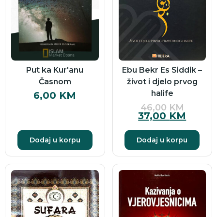
Put ka Kur'anu
Ebu Bekr Es Siddik –
Časnom
život i djelo prvog
halife
6,00
KM
46,00
KM
37,00
KM
Dodaj u korpu
Dodaj u korpu