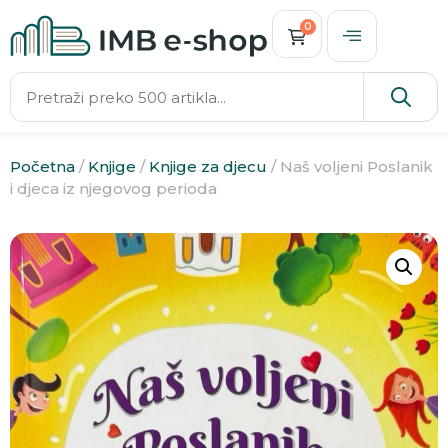
0
Početna
/
Knjige
/
Knjige za djecu
/ Naš voljeni Poslanik
i djeca iz njegovog perioda