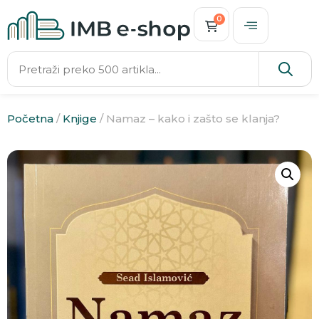
0
Početna
/
Knjige
/ Namaz – kako i zašto se klanja?