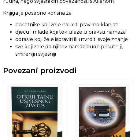
rutina, nego svjesni čin povezanosti s Allahom.
Knjiga je posebno korisna za:
početnike koji žele naučiti pravilno klanjati
djecu i mlade koji tek ulaze u praksu namaza
odrasle koji žele ispraviti ili utvrditi svoje znanje
sve koji žele da njihov namaz bude prisutniji,
smireniji i svjesniji
Povezani proizvodi