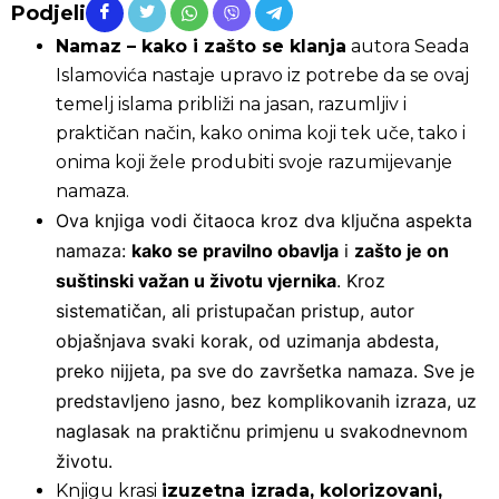
Podjeli
Namaz – kako i zašto se klanja
autora Seada
Islamovića nastaje upravo iz potrebe da se ovaj
temelj islama približi na jasan, razumljiv i
praktičan način, kako onima koji tek uče, tako i
onima koji žele produbiti svoje razumijevanje
namaza.
Ova knjiga vodi čitaoca kroz dva ključna aspekta
namaza:
kako se pravilno obavlja
i
zašto je on
suštinski važan u životu vjernika
. Kroz
sistematičan, ali pristupačan pristup, autor
objašnjava svaki korak, od uzimanja abdesta,
preko nijjeta, pa sve do završetka namaza. Sve je
predstavljeno jasno, bez komplikovanih izraza, uz
naglasak na praktičnu primjenu u svakodnevnom
životu.
Knjigu krasi
izuzetna izrada, kolorizovani,