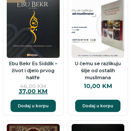
Ebu Bekr Es Siddik –
U čemu se razlikuju
život i djelo prvog
šiije od ostalih
halife
muslimana
10,00
KM
46,00
KM
37,00
KM
Dodaj u korpu
Dodaj u korpu