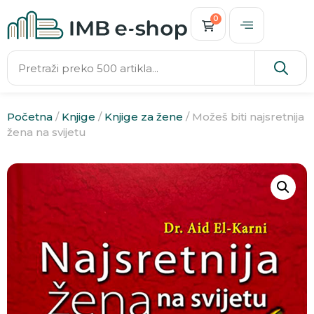
0
Početna
/
Knjige
/
Knjige za žene
/ Možeš biti najsretnija
žena na svijetu