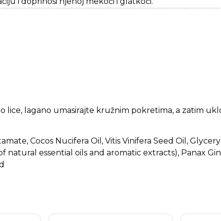
ciju i doprinosi njenoj mekoći i glatkoći.
no lice, lagano umasirajte kružnim pokretima, a zatim uk
mate, Cocos Nucifera Oil, Vitis Vinifera Seed Oil, Glycer
 of natural essential oils and aromatic extracts), Panax
id