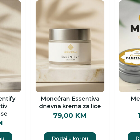
ntify
Moncéran Essentiva
Me
tiv
dnevna krema za lice
ose
79,00
KM
M
pu
Dodaj u korpu
D