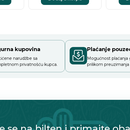
gurna kupovina
Plaćanje pouz
tićene narudžbe sa
Mogućnost plaćanja
pletnom privatnošću kupca.
prilikom preuzimanja
te se na bilten i primajte oba