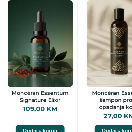
Moncéran Essentum
Moncéran Esse
Signature Elixir
šampon pro
opadanja k
109,00
KM
27,00
K
Dodaj u korpu
Dodaj u kor