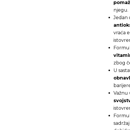
pomaže
njegu.
Jedan o
antiok
vraća e
istovre
Formu
vitami
zbog če
U sasta
obnavl
barijer
Važnu 
svojst
istovr
Formul
sadržaj