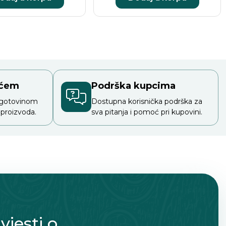
ećem
Podrška kupcima
 gotovinom
Dostupna korisnička podrška za
 proizvoda.
sva pitanja i pomoć pri kupovini.
vjesti o