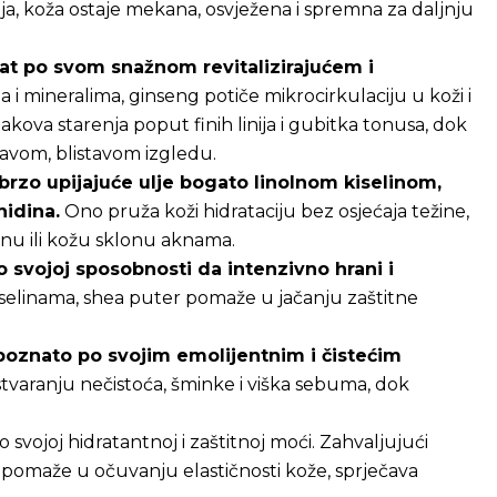
a, koža ostaje mekana, osvježena i spremna za daljnju
at po svom snažnom revitalizirajućem i
i mineralima, ginseng potiče mikrocirkulaciju u koži i
ova starenja poput finih linija i gubitka tonusa, dok
ravom, blistavom izgledu.
 brzo upijajuće ulje bogato linolnom kiselinom,
idina.
Ono pruža koži hidrataciju bez osjećaja težine,
snu ili kožu sklonu aknama.
o svojoj sposobnosti da intenzivno hrani i
iselinama, shea puter pomaže u jačanju zaštitne
e poznato po svojim emolijentnim i čistećim
tvaranju nečistoća, šminke i viška sebuma, dok
o svojoj hidratantnoj i zaštitnoj moći. Zahvaljujući
e pomaže u očuvanju elastičnosti kože, sprječava