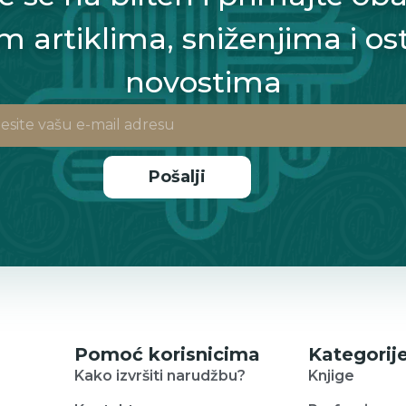
m artiklima, sniženjima i os
novostima
Pošalji
Pomoć korisnicima
Kategorij
Kako izvršiti narudžbu?
Knjige