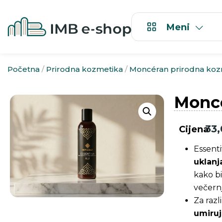
Meni
Početna
/
Prirodna kozmetika
/
Moncéran prirodna koz
Moncé
33
Cijena
Essenti
uklanj
kako bi
večern
Za razl
umiruj