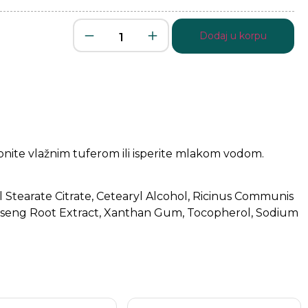
Dodaj u korpu
lonite vlažnim tuferom ili isperite mlakom vodom.
yl Stearate Citrate, Cetearyl Alcohol, Ricinus Communis
 Ginseng Root Extract, Xanthan Gum, Tocopherol, Sodium