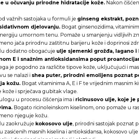
 u očuvanju prirodne hidratacije kože.
Nakon čišćenj
d važnih sastojaka u formuli je
ginseng ekstrakt, pozn
sidativnom djelovanju.
Bogat ginsenozidima, vitaminima 
nergiju umornom tenu. Pomaže u smanjenju vidljivih znak
meno jača prirodnu zaštitnu barijeru kože i doprinosi zd
lu dodatno obogaćuje
ulje sjemenki grožđa, lagano i
nom E i snažnim antioksidansima poput proantocijan
ga je pogodno za različite tipove kože, uključujući i ma
vu se nalazi i
shea puter, prirodni emolijens poznat p
ja kožu.
Bogat vitaminima A, E i F te vrijednim masnim k
e kože i sprječava gubitak vlage.
ulogu u procesu čišćenja ima i
ricinusovo ulje, koje j
vima.
Bogato ricinoleinskom kiselinom, ono pomaže u ras
emeno njeguje kožu.
u zaokružuje
kokosovo ulje
, prirodni sastojak poznat p
u zasićenih masnih kiselina i antioksidansa, kokosovo ulj