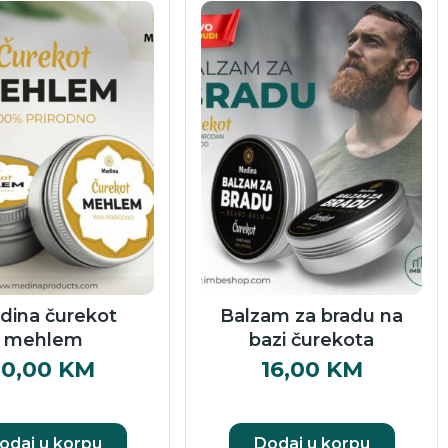
dina čurekot
Balzam za bradu na
mehlem
bazi čurekota
10,00
KM
16,00
KM
odaj u korpu
Dodaj u korpu