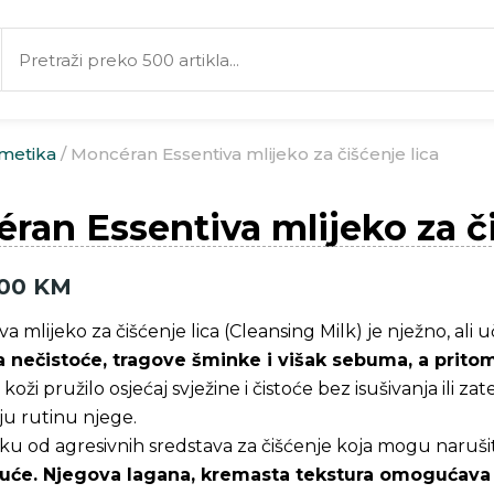
metika
/ Moncéran Essentiva mlijeko za čišćenje lica
ran Essentiva mlijeko za či
,00
KM
va mlijeko za čišćenje lica (Cleansing Milk) je nježno, al
a nečistoće, tragove šminke i višak sebuma, a prito
 koži pružilo osjećaj svježine i čistoće bez isušivanja ili z
ju rutinu njege.
iku od agresivnih sredstava za čišćenje koja mogu narušiti
uće. Njegova lagana, kremasta tekstura omogućava 