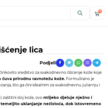
0
šćenje lica
Podjeli
i učinkovito sredstvo za svakodnevno čišćenje kože koje
m čuva prirodnu ravnotežu kože.
Formulirano je
atezanja, što ga čini idealnim za svakodnevnu jutarnju i
 zaštitni sloj kože, ovo
mlijeko djeluje nježno i
temeljito uklanjanje nečistoća, dok istovremeno