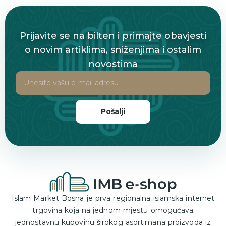
Prijavite se na bilten i primajte obavjesti
o novim artiklima, sniženjima i ostalim
novostima
Pošalji
Islam Market Bosna je prva regionalna islamska internet
trgovina koja na jednom mjestu omogućava
jednostavnu kupovinu širokog asortimana proizvoda iz