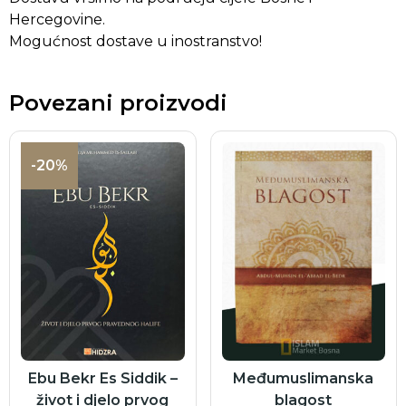
Hercegovine.
Mogućnost dostave u inostranstvo!
Povezani proizvodi
-20%
Ebu Bekr Es Siddik –
Međumuslimanska
život i djelo prvog
blagost