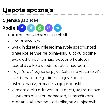
Ljepote spoznaja
25,00
KM
Cijena
Podjeli
Autor: Ibn Redžeb El-Hanbeli
Broj strana: 377
Svaki hidžretski mjesec ima svoje specifičnosti i
dnae koji se više ne ponavljaju u toku godine.
Svaki od tih dana imaju posebne fidalete i
ibadete za koje slijedi izuzetna nagrada.
To je ”ulov” koji se strpljivo čeka i ne vraća se više
sve do naredne godine, a koji razboriti i
oštrouman vijernik ne smije propustiti.
U ovom djelu otkriveni su ti danu, koji se nalaze
u svakom mjesecu ponaosob, sa mnoštvom
predanja Allahovog Poslanika, s.a.v.s., njegovih