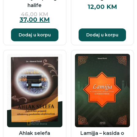
halife
12,00
KM
46,00
KM
37,00
KM
Dodaj u korpu
Dodaj u korpu
Ahlak selefa
Lamijja – kasida o