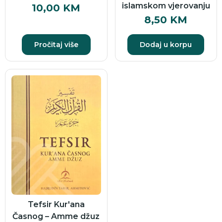
islamskom vjerovanju
10,00
KM
8,50
KM
Pročitaj više
Dodaj u korpu
Tefsir Kur'ana
Časnog – Amme džuz