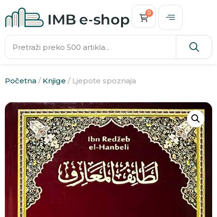
0
Početna
/
Knjige
/ Ljepote spoznaja