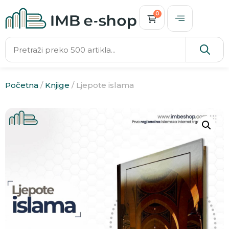
0
Početna
/
Knjige
/ Ljepote islama