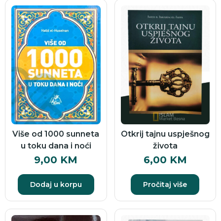
Više od 1000 sunneta
Otkrij tajnu uspješnog
u toku dana i noći
života
9,00
KM
6,00
KM
Dodaj u korpu
Pročitaj više