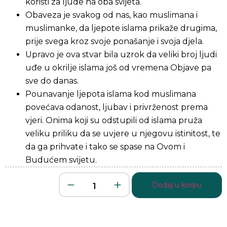
koristi za ljude na oba svijeta.
Obaveza je svakog od nas, kao muslimana i
muslimanke, da ljepote islama prikaže drugima,
prije svega kroz svoje ponašanje i svoja djela.
Upravo je ova stvar bila uzrok da veliki broj ljudi
uđe u okrilje islama još od vremena Objave pa
sve do danas.
Pounavanje ljepota islama kod muslimana
povećava odanost, ljubav i privrženost prema
vjeri. Onima koji su odstupili od islama pruža
veliku priliku da se uvjere u njegovu istinitost, te
da ga prihvate i tako se spase na Ovom i
Budućem svijetu.
Dodaj u korpu