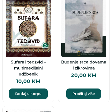
Sufara i tedžvid –
Buđenje srca dovama
multimedijalni
i zikrovima
udžbenik
20,00
KM
10,00
KM
Dodaj u korpu
Pročitaj više