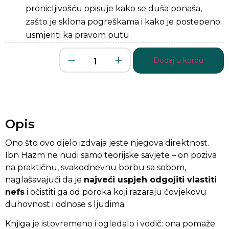
pronicljivošću opisuje kako se duša ponaša,
zašto je sklona pogreškama i kako je postepeno
usmjeriti ka pravom putu.
Dodaj u korpu
Opis
Ono što ovo djelo izdvaja jeste njegova direktnost.
Ibn Hazm ne nudi samo teorijske savjete – on poziva
na praktičnu, svakodnevnu borbu sa sobom,
naglašavajući da je
najveći uspjeh odgojiti vlastiti
nefs
i očistiti ga od poroka koji razaraju čovjekovu
duhovnost i odnose s ljudima.
Knjiga je istovremeno i ogledalo i vodič: ona pomaže