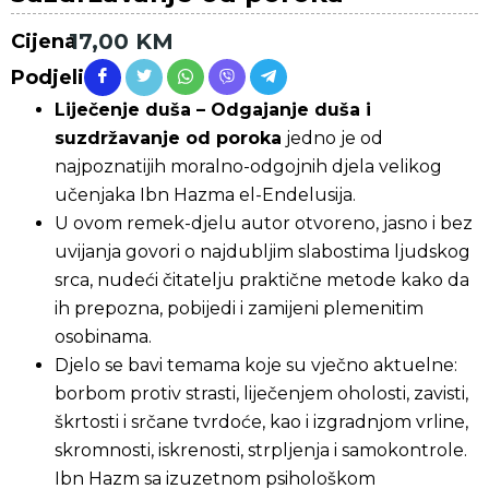
17,00
KM
Cijena
Podjeli
Liječenje duša – Odgajanje duša i
suzdržavanje od poroka
jedno je od
najpoznatijih moralno-odgojnih djela velikog
učenjaka Ibn Hazma el-Endelusija.
U ovom remek-djelu autor otvoreno, jasno i bez
uvijanja govori o najdubljim slabostima ljudskog
srca, nudeći čitatelju praktične metode kako da
ih prepozna, pobijedi i zamijeni plemenitim
osobinama.
Djelo se bavi temama koje su vječno aktuelne:
borbom protiv strasti, liječenjem oholosti, zavisti,
škrtosti i srčane tvrdoće, kao i izgradnjom vrline,
skromnosti, iskrenosti, strpljenja i samokontrole.
Ibn Hazm sa izuzetnom psihološkom