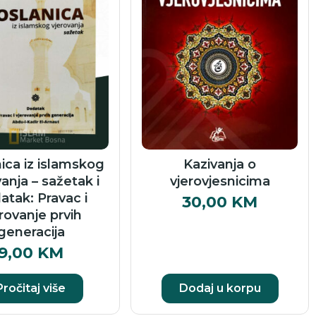
ica iz islamskog
Kazivanja o
anja – sažetak i
vjerovjesnicima
atak: Pravac i
30,00
KM
rovanje prvih
generacija
9,00
KM
Pročitaj više
Dodaj u korpu