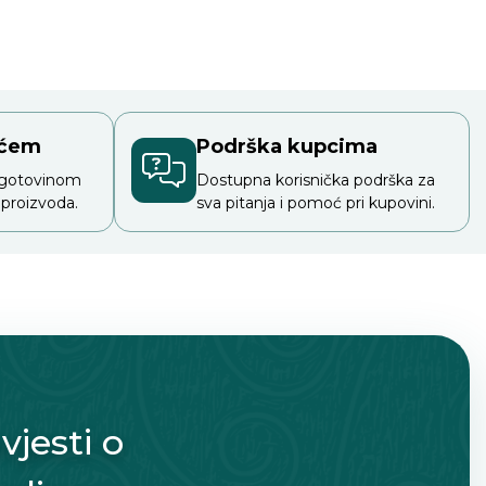
ećem
Podrška kupcima
 gotovinom
Dostupna korisnička podrška za
 proizvoda.
sva pitanja i pomoć pri kupovini.
vjesti o