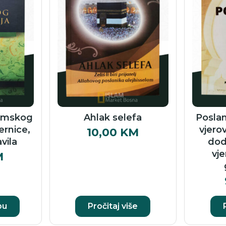
lamskog
Ahlak selefa
Poslan
ernice,
vjerov
10,00
KM
avila
dod
vje
M
pu
Pročitaj više