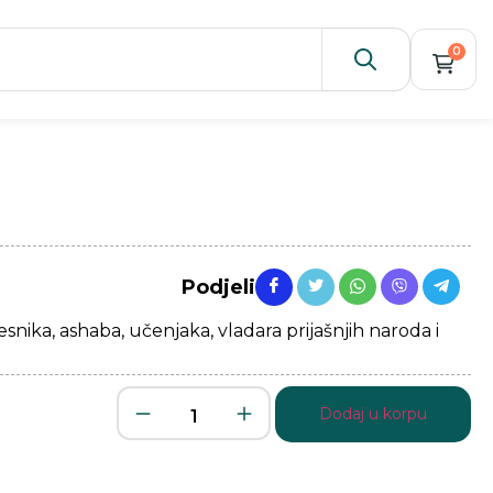
0
Podjeli
esnika, ashaba, učenjaka, vladara prijašnjih naroda i
Dodaj u korpu