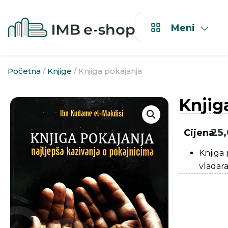
Meni
Početna
/
Knjige
/ Knjiga pokajanja
Knjig
25
Cijena
Knjiga 
vladara