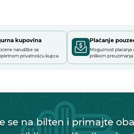
gurna kupovina
Plaćanje pouz
tićene narudžbe sa
Mogućnost plaćanja
pletnom privatnošću kupca.
prilikom preuzimanja
te se na bilten i primajte oba