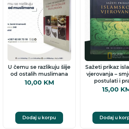
U čemu se razlikuju šiije
Sažeti prikaz is
od ostalih muslimana
vjerovanja – smj
postulati i pr
10,00
KM
15,00
K
Dodaj u korpu
Dodaj u kor