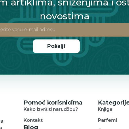
m artiklima, sniženjima i os
novostima
Pošalji
Pomoć korisnicima
Kategorij
Kako izvršiti narudžbu?
Knjige
Kontakt
Parfemi
va
Blog
a