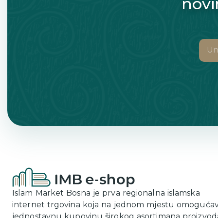
novi
Islam Market Bosna je prva regionalna islamska
internet trgovina koja na jednom mjestu omoguća
jednostavnu kupovinu širokog asortimana proizvod