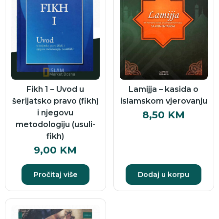
Fikh 1 – Uvod u
Lamijja – kasida o
šerijatsko pravo (fikh)
islamskom vjerovanju
i njegovu
8,50
KM
metodologiju (usuli-
fikh)
9,00
KM
Pročitaj više
Dodaj u korpu