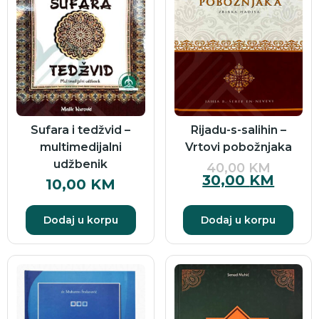
Sufara i tedžvid –
Rijadu-s-salihin –
multimedijalni
Vrtovi pobožnjaka
udžbenik
40,00
KM
30,00
KM
10,00
KM
Dodaj u korpu
Dodaj u korpu