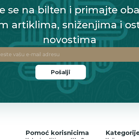
te se na bilten i primajte oba
m artiklima, sniženjima i os
novostima
Pošalji
Pomoć korisnicima
Kategorij