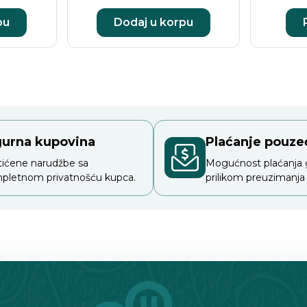
pu
Dodaj u korpu
gurna kupovina
Plaćanje pouz
tićene narudžbe sa
Mogućnost plaćanja
pletnom privatnošću kupca.
prilikom preuzimanja