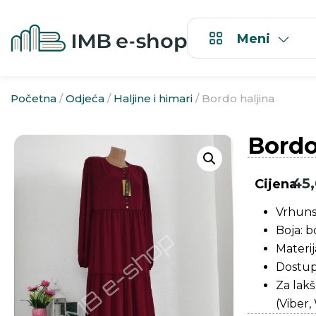
Meni
Početna
/
Odjeća
/
Haljine i himari
/ Bordo haljina
Bordo
45
Cijena
Vrhunsk
Boja: 
Materij
Dostupn
Za lak
(Viber