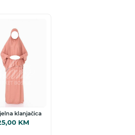
elna klanjačica
25,00
KM