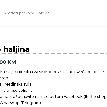
 haljina
,00
KM
a haljina idealna za svakodnevne, kao i svečane prilike
bordo
al: Medinska svila
a u više veličina
šu narudžbu javite nam se putem Facebook (IMB e-shop st
, WhatsApp, Telegram)