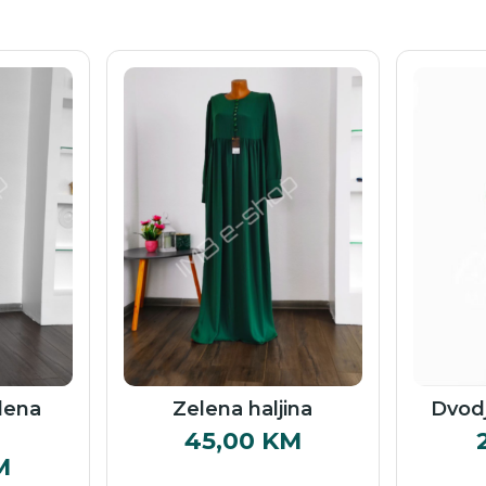
lena
Zelena haljina
Dvodj
45,00
KM
M