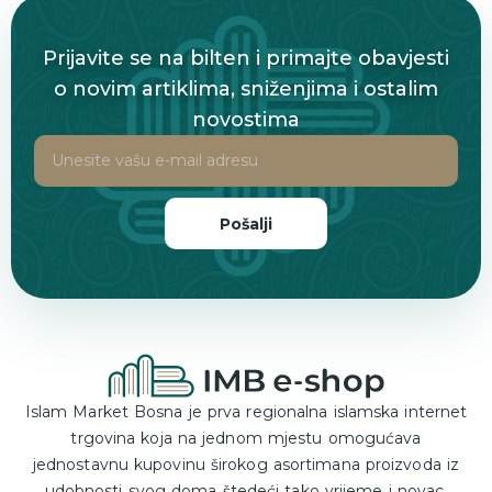
Prijavite se na bilten i primajte obavjesti
o novim artiklima, sniženjima i ostalim
novostima
Pošalji
Islam Market Bosna je prva regionalna islamska internet
trgovina koja na jednom mjestu omogućava
jednostavnu kupovinu širokog asortimana proizvoda iz
udobnosti svog doma štedeći tako vrijeme i novac.