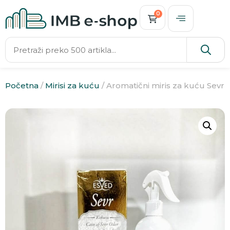
0
Početna
/
Mirisi za kuću
/ Aromatični miris za kuću Sevr