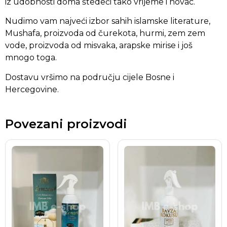
iz udobnosti doma štedeći tako vrijeme i novac.
Nudimo vam najveći izbor sahih islamske literature,
Mushafa, proizvoda od čurekota, hurmi, zem zem
vode, proizvoda od misvaka, arapske mirise i još
mnogo toga.
Dostavu vršimo na području cijele Bosne i
Hercegovine.
Povezani proizvodi