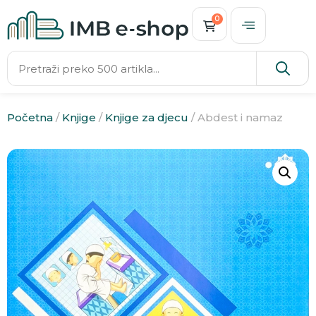
0
Početna
/
Knjige
/
Knjige za djecu
/ Abdest i namaz