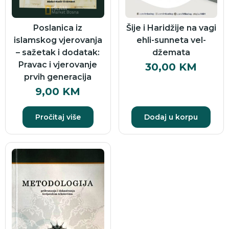
Poslanica iz
Šije i Haridžije na vagi
islamskog vjerovanja
ehli-sunneta vel-
– sažetak i dodatak:
džemata
Pravac i vjerovanje
30,00
KM
prvih generacija
9,00
KM
Pročitaj više
Dodaj u korpu