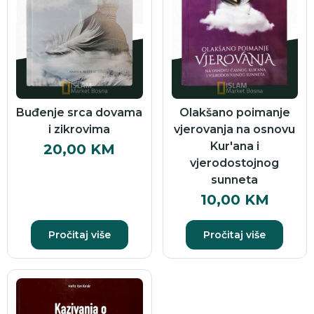
Buđenje srca dovama
Olakšano poimanje
i zikrovima
vjerovanja na osnovu
Kur'ana i
20,00
KM
vjerodostojnog
sunneta
10,00
KM
Pročitaj više
Pročitaj više