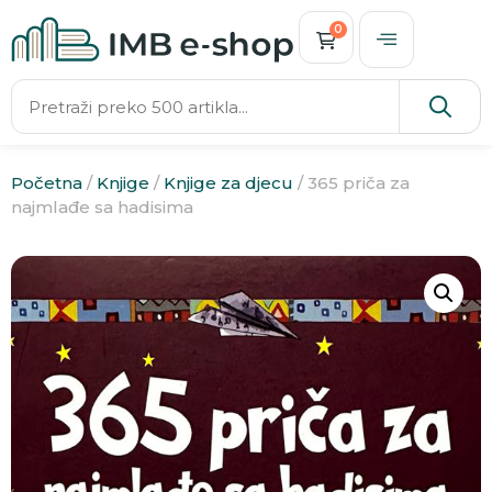
0
Početna
/
Knjige
/
Knjige za djecu
/ 365 priča za
najmlađe sa hadisima