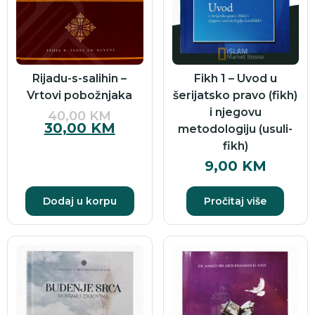
Rijadu-s-salihin –
Fikh 1 – Uvod u
Vrtovi pobožnjaka
šerijatsko pravo (fikh)
i njegovu
40,00
KM
30,00
KM
metodologiju (usuli-
fikh)
9,00
KM
Dodaj u korpu
Pročitaj više