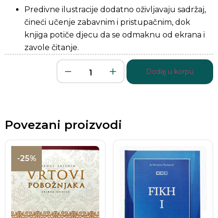
Predivne ilustracije dodatno oživljavaju sadržaj,
čineći učenje zabavnim i pristupačnim, dok
knjiga potiče djecu da se odmaknu od ekrana i
zavole čitanje.
Dodaj u korpu
Povezani proizvodi
-25%