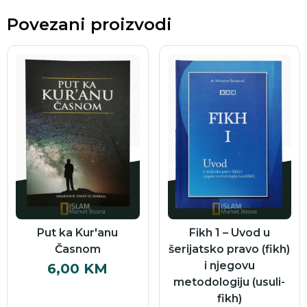
Povezani proizvodi
Put ka Kur'anu
Fikh 1 – Uvod u
Časnom
šerijatsko pravo (fikh)
i njegovu
6,00
KM
metodologiju (usuli-
fikh)