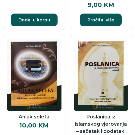
9,00
KM
Dodaj u korpu
Pročitaj više
Ahlak selefa
Poslanica iz
islamskog vjerovanja
10,00
KM
– sažetak i dodatak: