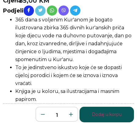
35,00
KM
Cijena
Podjeli
365 dana s voljenim Kur'anom je bogato
ilustrovana zbirka 365 divnih kur'anskih priča
koje djecu vode na duhovno putovanje, dan po
dan, kroz izvanredne, dirljive i nadahnjujuće
činjenice o ljudima, mjestima i događajima
spomenutim u Kur'anu.
To je jedinstveno iskustvo koje će se dopasti
cijeloj porodici i kojem će se iznova i iznova
vraćati.
Knjiga je u koloru, sa ilustracijama i masnim
papirom.
Dodaj u korpu