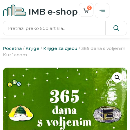
0
Početna
/
Knjige
/
Knjige za djecu
/ 365 dana s voljenim
Kur`anom