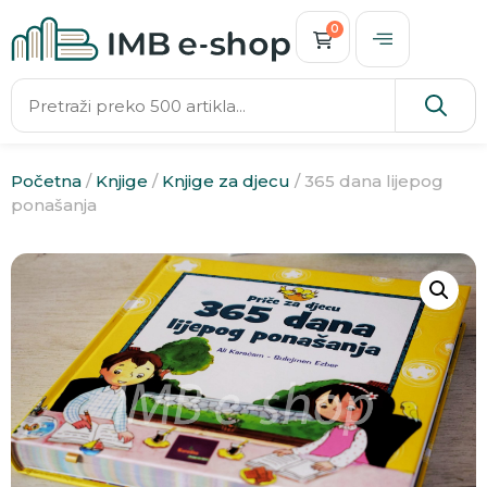
0
Početna
/
Knjige
/
Knjige za djecu
/ 365 dana lijepog
ponašanja