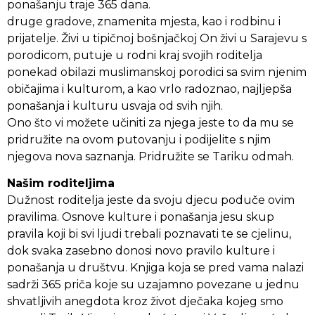
ponašanju traje 365 dana.
druge gradove, znamenita mjesta, kao i rodbinu i
prijatelje. Živi u tipičnoj bošnjačkoj On živi u Sarajevu s
porodicom, putuje u rodni kraj svojih roditelja
ponekad obilazi muslimanskoj porodici sa svim njenim
običajima i kulturom, a kao vrlo radoznao, najljepša
ponašanja i kulturu usvaja od svih njih.
Ono što vi možete učiniti za njega jeste to da mu se
pridružite na ovom putovanju i podijelite s njim
njegova nova saznanja. Pridružite se Tariku odmah.
Našim roditeljima
Dužnost roditelja jeste da svoju djecu poduče ovim
pravilima. Osnove kulture i ponašanja jesu skup
pravila koji bi svi ljudi trebali poznavati te se cjelinu,
dok svaka zasebno donosi novo pravilo kulture i
ponašanja u društvu. Knjiga koja se pred vama nalazi
sadrži 365 priča koje su uzajamno povezane u jednu
shvatljivih anegdota kroz život dječaka kojeg smo