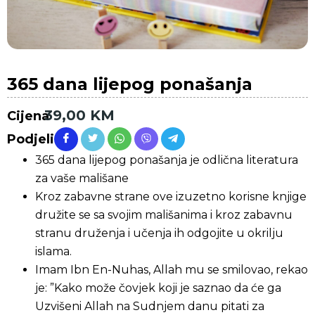
365 dana lijepog ponašanja
39,00
KM
Cijena
Podjeli
365 dana lijepog ponašanja je odlična literatura
za vaše mališane
Kroz zabavne strane ove izuzetno korisne knjige
družite se sa svojim mališanima i kroz zabavnu
stranu druženja i učenja ih odgojite u okrilju
islama.
Imam Ibn En-Nuhas, Allah mu se smilovao, rekao
je: ”Kako može čovjek koji je saznao da će ga
Uzvišeni Allah na Sudnjem danu pitati za