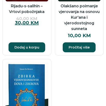
Rijadu-s-salihin –
Olakšano poimanje
Vrtovi pobožnjaka
vjerovanja na osnovu
Kur'ana i
40,00
KM
30,00
KM
vjerodostojnog
sunneta
10,00
KM
Dodaj u korpu
Pročitaj više