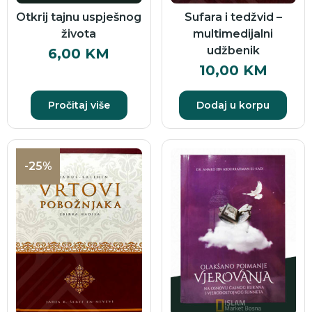
Otkrij tajnu uspješnog
Sufara i tedžvid –
života
multimedijalni
udžbenik
6,00
KM
10,00
KM
Pročitaj više
Dodaj u korpu
-25%