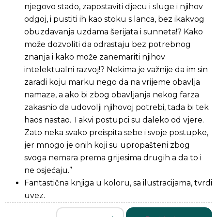
njegovo stado, zapostaviti djecu i sluge i njihov
odgoj, i pustiti ih kao stoku s lanca, bez ikakvog
obuzdavanja uzdama šerijata i sunneta!? Kako
može dozvoliti da odrastaju bez potrebnog
znanja i kako može zanemariti njihov
intelektualni razvoj!? Nekima je važnije da im sin
zaradi koju marku nego da na vrijeme obavlja
namaze, a ako bi zbog obavljanja nekog farza
zakasnio da udovolji njihovoj potrebi, tada bi tek
haos nastao. Takvi postupci su daleko od vjere.
Zato neka svako preispita sebe i svoje postupke,
jer mnogo je onih koji su upropašteni zbog
svoga nemara prema grijesima drugih a da to i
ne osjećaju.”
Fantastična knjiga u koloru, sa ilustracijama, tvrdi
uvez.