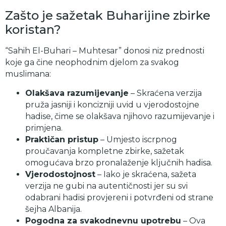
Zašto je sažetak Buharijine zbirke
koristan?
“Sahih El-Buhari – Muhtesar” donosi niz prednosti
koje ga čine neophodnim djelom za svakog
muslimana:
Olakšava razumijevanje
– Skraćena verzija
pruža jasniji i koncizniji uvid u vjerodostojne
hadise, čime se olakšava njihovo razumijevanje i
primjena.
Praktičan pristup
– Umjesto iscrpnog
proučavanja kompletne zbirke, sažetak
omogućava brzo pronalaženje ključnih hadisa.
Vjerodostojnost
– Iako je skraćena, sažeta
verzija ne gubi na autentičnosti jer su svi
odabrani hadisi provjereni i potvrđeni od strane
šejha Albanija.
Pogodna za svakodnevnu upotrebu
– Ova