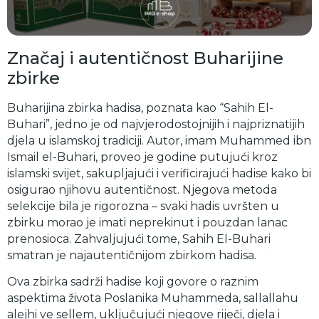
Značaj i autentičnost Buharijine
zbirke
Buharijina zbirka hadisa, poznata kao “Sahih El-
Buhari”, jedno je od najvjerodostojnijih i najpriznatijih
djela u islamskoj tradiciji. Autor, imam Muhammed ibn
Ismail el-Buhari, proveo je godine putujući kroz
islamski svijet, sakupljajući i verificirajući hadise kako bi
osigurao njihovu autentičnost. Njegova metoda
selekcije bila je rigorozna – svaki hadis uvršten u
zbirku morao je imati neprekinut i pouzdan lanac
prenosioca. Zahvaljujući tome, Sahih El-Buhari
smatran je najautentičnijom zbirkom hadisa.
Ova zbirka sadrži hadise koji govore o raznim
aspektima života Poslanika Muhammeda, sallallahu
alejhi ve sellem, uključujući njegove riječi, djela i