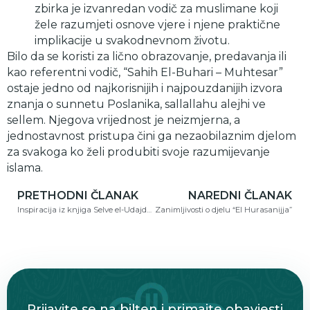
zbirka je izvanredan vodič za muslimane koji
žele razumjeti osnove vjere i njene praktične
implikacije u svakodnevnom životu.
Bilo da se koristi za lično obrazovanje, predavanja ili
kao referentni vodič, “Sahih El-Buhari – Muhtesar”
ostaje jedno od najkorisnijih i najpouzdanijih izvora
znanja o sunnetu Poslanika, sallallahu alejhi ve
sellem. Njegova vrijednost je neizmjerna, a
jednostavnost pristupa čini ga nezaobilaznim djelom
za svakoga ko želi produbiti svoje razumijevanje
islama.
PRETHODNI ČLANAK
NAREDNI ČLANAK
Inspiracija iz knjiga Selve el-Udajdan
Zanimljivosti o djelu “El Hurasanijja”
Prijavite se na bilten i primajte obavjesti