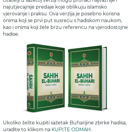
čitatelji u sažetoj verziji mogu pronaći najvažnije i
najutjecajnije predaje koje oblikuju islamsko
vjerovanje i praksu. Ova verzija je posebno korisna
onima koji se prvi put susreću s hadiskom naukom,
kao i onima koji žele brzu referencu na vjerodostojne
hadise.
Ukoliko želite kupiti sažetak Buharijine zbirke hadisa,
uradite to klikom na
KUPITE ODMAH
.