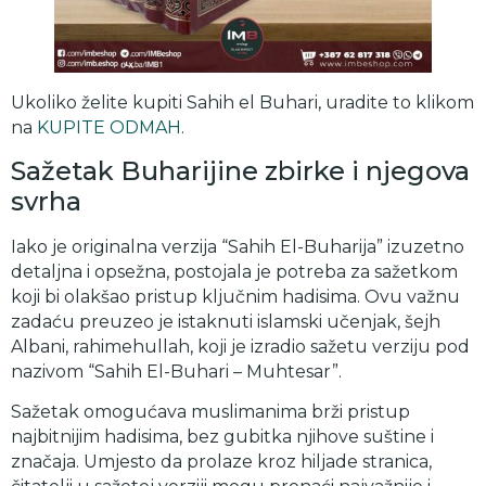
Ukoliko želite kupiti Sahih el Buhari, uradite to klikom
na
KUPITE ODMAH
.
Sažetak Buharijine zbirke i njegova
svrha
Iako je originalna verzija “Sahih El-Buharija” izuzetno
detaljna i opsežna, postojala je potreba za sažetkom
koji bi olakšao pristup ključnim hadisima. Ovu važnu
zadaću preuzeo je istaknuti islamski učenjak, šejh
Albani, rahimehullah, koji je izradio sažetu verziju pod
nazivom “Sahih El-Buhari – Muhtesar”.
Sažetak omogućava muslimanima brži pristup
najbitnijim hadisima, bez gubitka njihove suštine i
značaja. Umjesto da prolaze kroz hiljade stranica,