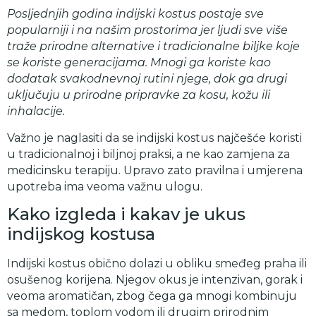
Posljednjih godina indijski kostus postaje sve
popularniji i na našim prostorima jer ljudi sve više
traže prirodne alternative i tradicionalne biljke koje
se koriste generacijama. Mnogi ga koriste kao
dodatak svakodnevnoj rutini njege, dok ga drugi
uključuju u prirodne pripravke za kosu, kožu ili
inhalacije.
Važno je naglasiti da se indijski kostus najčešće koristi
u tradicionalnoj i biljnoj praksi, a ne kao zamjena za
medicinsku terapiju. Upravo zato pravilna i umjerena
upotreba ima veoma važnu ulogu.
Kako izgleda i kakav je ukus
indijskog kostusa
Indijski kostus obično dolazi u obliku smeđeg praha ili
osušenog korijena. Njegov okus je intenzivan, gorak i
veoma aromatičan, zbog čega ga mnogi kombinuju
sa medom, toplom vodom ili drugim prirodnim