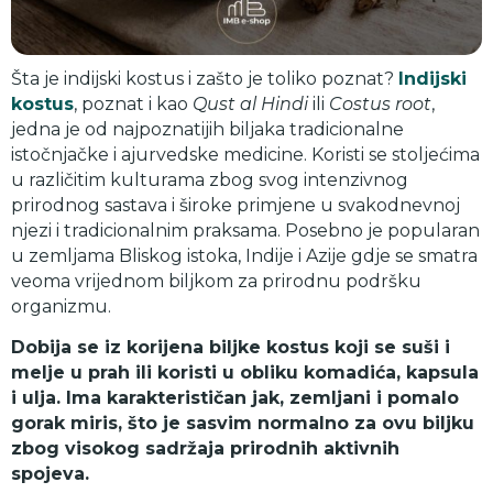
Šta je indijski kostus i zašto je toliko poznat?
Indijski
kostus
, poznat i kao
Qust al Hindi
ili
Costus root
,
jedna je od najpoznatijih biljaka tradicionalne
istočnjačke i ajurvedske medicine. Koristi se stoljećima
u različitim kulturama zbog svog intenzivnog
prirodnog sastava i široke primjene u svakodnevnoj
njezi i tradicionalnim praksama. Posebno je popularan
u zemljama Bliskog istoka, Indije i Azije gdje se smatra
veoma vrijednom biljkom za prirodnu podršku
organizmu.
Dobija se iz korijena biljke kostus koji se suši i
melje u prah ili koristi u obliku komadića, kapsula
i ulja. Ima karakterističan jak, zemljani i pomalo
gorak miris, što je sasvim normalno za ovu biljku
zbog visokog sadržaja prirodnih aktivnih
spojeva.