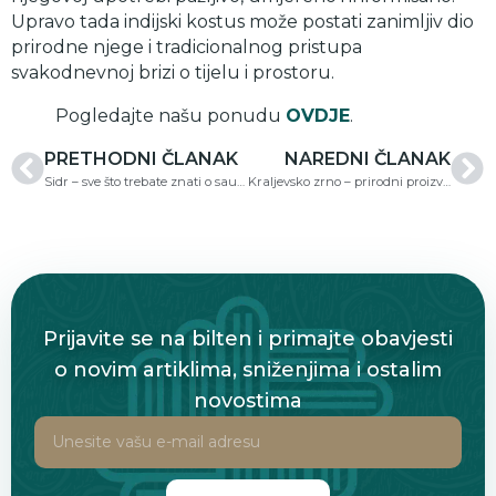
Upravo tada indijski kostus može postati zanimljiv dio
prirodne njege i tradicionalnog pristupa
svakodnevnoj brizi o tijelu i prostoru.
Pogledajte našu ponudu
OVDJE
.
PRETHODNI ČLANAK
NAREDNI ČLANAK
Sidr – sve što trebate znati o saudijskom prahu od sidr biljke
Kraljevsko zrno – prirodni proizvod sa snažnom tradicionalnom vrijednošću
Prijavite se na bilten i primajte obavjesti
o novim artiklima, sniženjima i ostalim
novostima