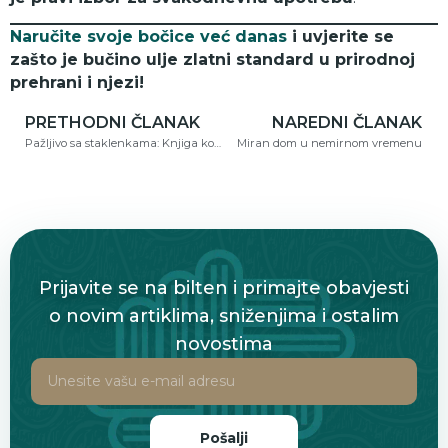
Naručite svoje bočice već danas
i uvjerite se
zašto je bučino ulje zlatni standard u prirodnoj
prehrani i njezi!
PRETHODNI ČLANAK
NAREDNI ČLANAK
Pažljivo sa staklenkama: Knjiga koja mijenja pogled na uloge žene i muškarca u islamu
Miran dom u nemirnom vremenu
Prijavite se na bilten i primajte obavjesti
o novim artiklima, sniženjima i ostalim
novostima
Pošalji