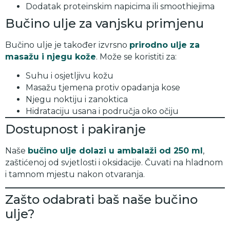
Dodatak proteinskim napicima ili smoothiejima
Bučino ulje za vanjsku primjenu
Bučino ulje je također izvrsno
prirodno ulje za
masažu i njegu kože
. Može se koristiti za:
Suhu i osjetljivu kožu
Masažu tjemena protiv opadanja kose
Njegu noktiju i zanoktica
Hidrataciju usana i područja oko očiju
Dostupnost i pakiranje
Naše
bučino ulje dolazi u ambalaži od 250 ml
,
zaštićenoj od svjetlosti i oksidacije. Čuvati na hladnom
i tamnom mjestu nakon otvaranja.
Zašto odabrati baš naše bučino
ulje?