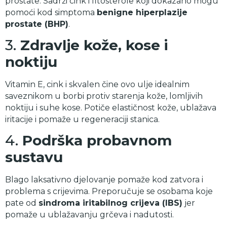
prostate. Sadrži cink i fitosterole koji dokazano mogu
pomoći kod simptoma
benigne hiperplazije
prostate (BHP)
.
3.
Zdravlje kože, kose i
noktiju
Vitamin E, cink i skvalen čine ovo ulje idealnim
saveznikom u borbi protiv starenja kože, lomljivih
noktiju i suhe kose. Potiče elastičnost kože, ublažava
iritacije i pomaže u regeneraciji stanica.
4.
Podrška probavnom
sustavu
Blago laksativno djelovanje pomaže kod zatvora i
problema s crijevima. Preporučuje se osobama koje
pate od
sindroma iritabilnog crijeva (IBS)
jer
pomaže u ublažavanju grčeva i nadutosti.