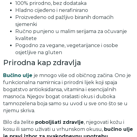
100% prirodno, bez dodataka
Hladno cijeđeno i nerafinirano
Proizvedeno od pažljivo biranih domaćih
sjemenki
Ručno punjeno u malim serijama za očuvanje
kvalitete
Pogodno za vegane, vegetarijance i osobe
osjetljive na gluten
Prirodna kap zdravlja
Bučino ulje
je mnogo više od običnog začina. Ono je
funkcionalna namirnica i prirodni lijek koji spaja
bogatstvo antioksidansa, vitamina i esencijalnih
masnoća. Njegov bogat orašasti okus i duboka
tamnozelena boja samo su uvod u sve ono što se u
njemu skriva.
Bilo da želite
poboljšati zdravlje
, njegovati kožu i
kosu ili samo uživati u vrhunskom okusu,
bučino ulje
je pravi izbor za svakodnevnu upotrebu
.