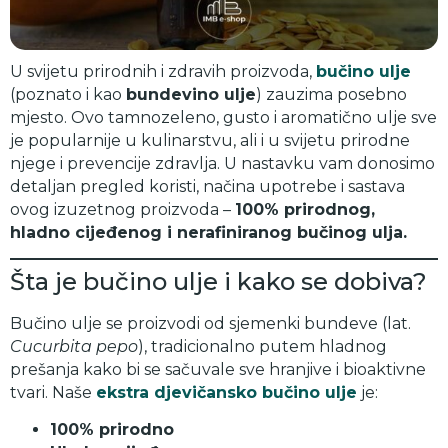
U svijetu prirodnih i zdravih proizvoda,
bučino ulje
(poznato i kao
bundevino ulje
) zauzima posebno
mjesto. Ovo tamnozeleno, gusto i aromatično ulje sve
je popularnije u kulinarstvu, ali i u svijetu prirodne
njege i prevencije zdravlja. U nastavku vam donosimo
detaljan pregled koristi, načina upotrebe i sastava
ovog izuzetnog proizvoda –
100% prirodnog,
hladno cijeđenog i nerafiniranog bučinog ulja.
Šta je bučino ulje i kako se dobiva?
Bučino ulje se proizvodi od sjemenki bundeve (lat.
Cucurbita pepo
), tradicionalno putem hladnog
prešanja kako bi se sačuvale sve hranjive i bioaktivne
tvari. Naše
ekstra djevičansko bučino ulje
je:
100% prirodno