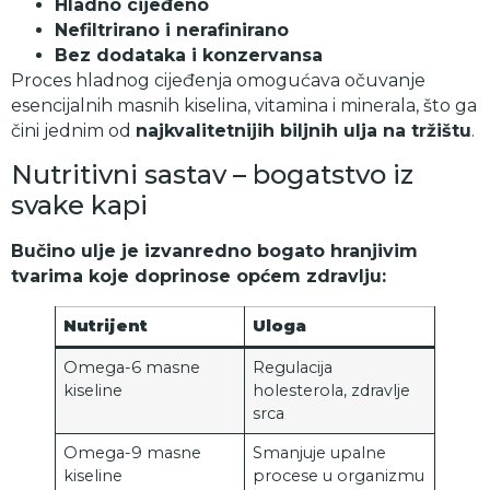
Hladno cijeđeno
Nefiltrirano i nerafinirano
Bez dodataka i konzervansa
Proces hladnog cijeđenja omogućava očuvanje
esencijalnih masnih kiselina, vitamina i minerala, što ga
čini jednim od
najkvalitetnijih biljnih ulja na tržištu
.
Nutritivni sastav – bogatstvo iz
svake kapi
Bučino ulje je izvanredno bogato hranjivim
tvarima koje doprinose općem zdravlju:
Nutrijent
Uloga
Omega-6 masne
Regulacija
kiseline
holesterola, zdravlje
srca
Omega-9 masne
Smanjuje upalne
kiseline
procese u organizmu