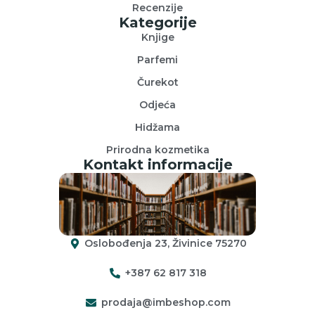
Recenzije
Kategorije
Knjige
Parfemi
Čurekot
Odjeća
Hidžama
Prirodna kozmetika
Kontakt informacije
Oslobođenja 23, Živinice 75270
+387 62 817 318
prodaja@imbeshop.com